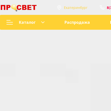
Екатеринбург
8(
Интернет-магазин
8(343)207-72-66
Каталог
Распродажа
ул Татищева, 58
Магнитная трековая
8(912)222-58-58
система
Ультратонкая
пр. Орджоникидзе, 2
трековая система
8(912)669-44-04
Однофозная
Пн-Пт с 9:00 до 2
трековая система
Сб-Вс с 10:00 до 
Трековые розетки
sales@prosvet66.
LED
ул. Татищева, 58
Точечные
пр. Орджоникидз
светильники