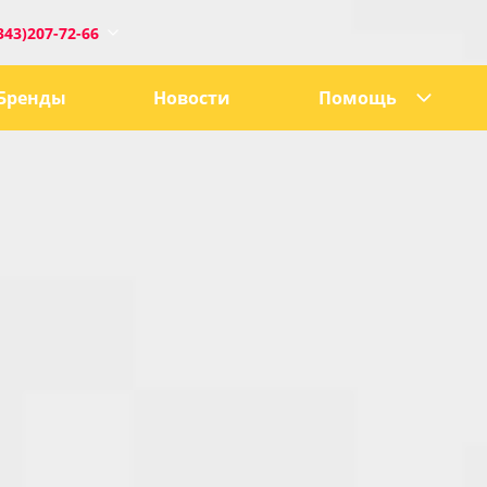
343)207-72-66
Бренды
Новости
Помощь
1
0:00
18:00
ru
е, 21