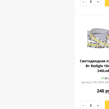
−
+
Светодиодная ле
Вт Redigle 1
240Le
89 
Артикул:
RG-2835-24
240 р
−
+