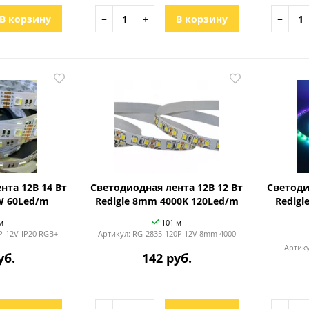
В корзину
−
+
В корзину
−
нта 12В 14 Вт
Светодиодная лента 12В 12 Вт
Светоди
W 60Led/m
Redigle 8mm 4000K 120Led/m
Redigl
м
101 м
P-12V-IP20 RGB+
Артикул:
RG-2835-120P 12V 8mm 4000
Артик
уб.
142 руб.