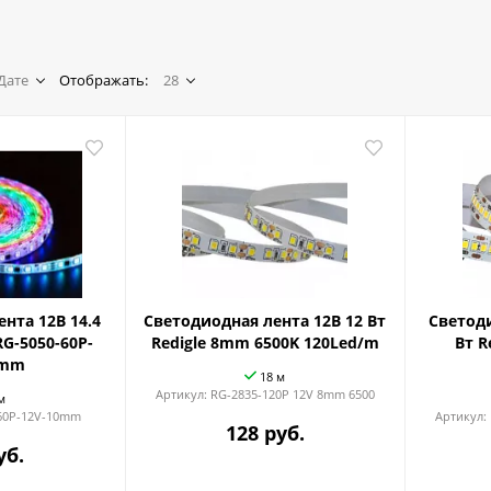
Дате
Отображать:
28
нта 12В 14.4
Светодиодная лента 12В 12 Вт
Светоди
RG-5050-60P-
Redigle 8mm 6500K 120Led/m
Вт R
0mm
18 м
Артикул:
RG-2835-120P 12V 8mm 6500
м
60P-12V-10mm
Артикул:
128 руб.
уб.