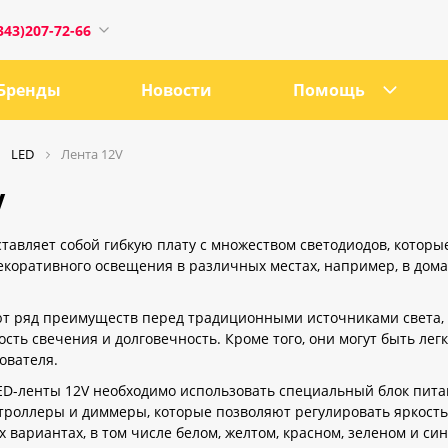
343)207-72-66
Бренды
Новости
Помощь
LED
Лента 12V
V
1
ставляет собой гибкую плату с множеством светодиодов, которы
екоративного освещения в различных местах, например, в дома
0:00
18:00
т ряд преимуществ перед традиционными источниками света, 
ость свечения и долговечность. Кроме того, они могут быть лег
ru
ователя.
D-ленты 12V необходимо использовать специальный блок пита
троллеры и диммеры, которые позволяют регулировать яркость 
е, 21
 вариантах, в том числе белом, желтом, красном, зеленом и с