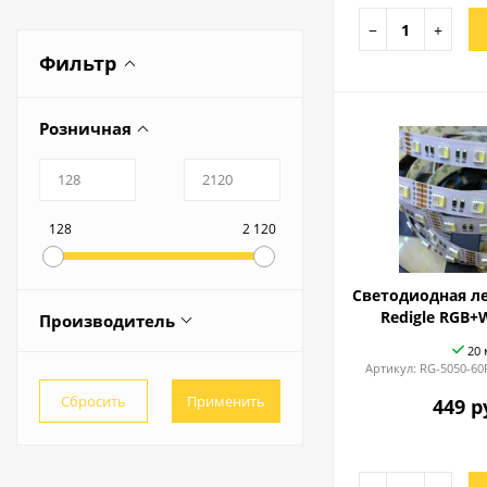
−
+
Фильтр
Розничная
128
2 120
Светодиодная ле
Redigle RGB+
Производитель
20 
Redigle
Артикул:
RG-5050-60
FERON
449 р
SWG