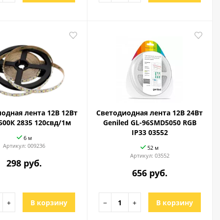
одная лента 12В 12Вт
Светодиодная лента 12В 24Вт
500К 2835 120свд/1м
Geniled GL-96SMD5050 RGB
IP33 03552
6 м
Артикул:
009236
52 м
Артикул:
03552
298 руб.
656 руб.
+
В корзину
−
+
В корзину