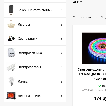
цвету.
Люстры
Точечные светильники
Светильники
Сортировать по:
По 
Электротехника
Люстры
Электротовары
Светильники
Лампы
Декор и прочее
Электротехника
Электротовары
Светодиодная ле
Вт Redigle RGB 
12V-1
Лампы
18 
Артикул:
RG-5050-
Декор и прочее
174 р