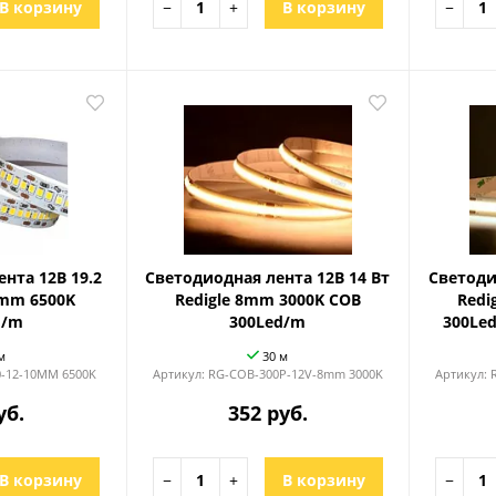
В корзину
−
+
В корзину
−
нта 12В 19.2
Светодиодная лента 12В 14 Вт
Светоди
0mm 6500K
Redigle 8mm 3000K COB
Redi
d/m
300Led/m
300Le
м
30 м
0-12-10MM 6500K
Артикул:
RG-COB-300P-12V-8mm 3000K
Артикул:
уб.
352 руб.
В корзину
−
+
В корзину
−