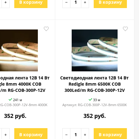
+
В корзину
−
+
В корзину
одная лента 12В 14 Вт
Светодиодная лента 12В 14 Вт
gle 8mm 4000K COB
Redigle 8mm 6500K COB
d/m RG-COB-300P-12V
300Led/m RG-COB-300P-12V
241 м
33 м
RG-COB-300P-12V-8mm 4000K
Артикул:
RG-COB-300P-12V-8mm 6500K
352 руб.
352 руб.
+
В корзину
−
+
В корзину