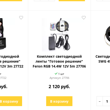
тодиодной
Комплект светодиодной
Светоди
е решение"
ленты "Готовое решение"
SWG 4
 12V 3m 27722
Feron RGB 14.4W 12V 5m 27706
т
1 шт
27722
Артикул:
27706
руб.
2 120 руб.
В корзину
В корзину
−