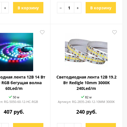
+
В корзину
−
+
В корзину
одная лента 12В 14 Вт
Светодиодная лента 12В 19.2
e RGB бегущая волна
Вт Redigle 10mm 3000K
60Led/m
240Led/m
50 м
82 м
ул:
RG-5050-60-12-HC-RGB
Артикул:
RG-2835-240-12-10MM 3000K
407 руб.
240 руб.