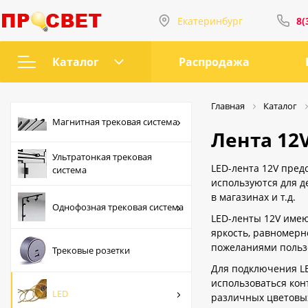
Екатеринбург
8(
Интернет-магазин
8(343)207-72-66
Каталог
Распродажа
ул Татищева, 58
Магнитная трековая
8(912)222-58-58
Главная
Каталог
система
Магнитная трековая система
Лента 12
Ультратонкая
пр. Орджоникидзе, 2
Ультратонкая трековая
трековая система
8(912)669-44-04
LED-лента 12V пред
система
используются для д
Однофозная
в магазинах и т.д.
Пн-Пт с 9:00 до 2
трековая система
Однофозная трековая система
Сб-Вс с 10:00 до 
LED-ленты 12V имею
Трековые розетки
яркость, равномерн
sales@prosvet66.
пожеланиями польз
Трековые розетки
LED
Для подключения LE
ул. Татищева, 58
Точечные
использоваться кон
пр. Орджоникидз
LED
светильники
различных цветовых