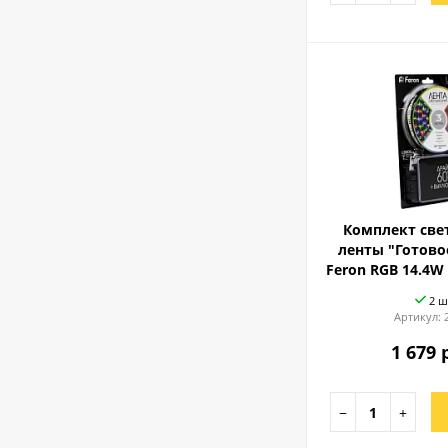
Комплект све
ленты "Готово
Feron RGB 14.4W
2 ш
Артикул:
1 679 
−
+