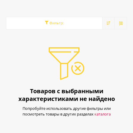
из хрусталя и бронзы, и все это в качественном исполнении. Так
как мы являемся прямыми поставщиками светотехники, вы
получаете не только хорошие и конкурентоспособные цены, но
Фильтр:
и весьма приятные скидочные проценты, устанавливаемые
благодаря нашей гибкой системе скидок.
Присоединяйтесь к нашей молодой и развивающейся команде!
И вы приобретете не только хорошего партнера для
взаимовыгодного процветания бизнеса, но и хороших и верных
спутников в светотехническом пространстве!
Товаров с выбранными
характеристиками не найдено
Попробуйте использовать другие фильтры или
посмотреть товары в других разделах
каталога