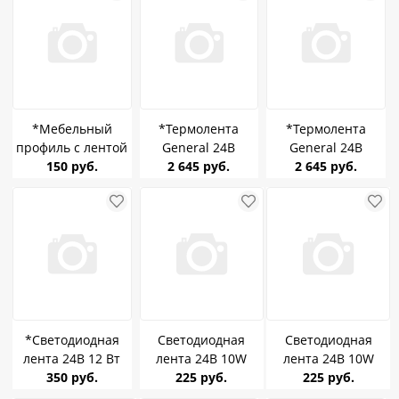
*Мебельный
*Термолента
*Термолента
профиль с лентой
General 24В
General 24В
Redigle RG-CGDT01
150 руб.
14,4Вт/м 6000К
2 645 руб.
14,4Вт/м 4000К
2 645 руб.
1m 8W 4000K
IP68 5м 502172
IP68 5м 502171
9*9mm
*Светодиодная
Светодиодная
Светодиодная
лента 24В 12 Вт
лента 24В 10W
лента 24В 10W
Redigle 3000-6500K
350 руб.
Redigle 4000K
225 руб.
Redigle 3000K
225 руб.
COB RG-COB-608P-
стабилизированная
стабилизированная