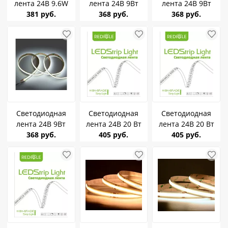
лента 24В 9.6W
лента 24В 9Вт
лента 24В 9Вт
General 3000K
381 руб.
Geniled GL-
368 руб.
Geniled GL-
368 руб.
120Led IP20
320SMD3535 COB
320SMD3535 COB
стабилизирован
960лм/м 6000-
960лм/м 2700-
502150
6500K IP33 03611
3000K IP33 03609
Светодиодная
Светодиодная
Светодиодная
лента 24В 9Вт
лента 24В 20 Вт
лента 24В 20 Вт
Geniled GL-
368 руб.
Redigle PRO 6500K
405 руб.
Redigle PRO 4000K
405 руб.
320SMD3535 COB
240Led/m
240Led/m
960лм/м 3800-
4200K IP33 03610