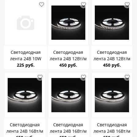
24V-8MM
IC (кратно 10м)
IC (кратно 10м)
Светодиодная
Светодиодная
Светодиодная
лента 24В 10W
лента 24В 12Вт/м
лента 24В 12Вт/м
Redigle 6500K
225 руб.
Geniled GL-
450 руб.
Geniled GL-
450 руб.
стабилизированная
120SMD2835 3800-
120SMD2835 6000-
IC (кратно 10м)
4200K IP65 03593
6500K IP65 03594
Светодиодная
Светодиодная
Светодиодная
лента 24В 16Вт/м
лента 24В 16Вт/м
лента 24В 16Вт/м