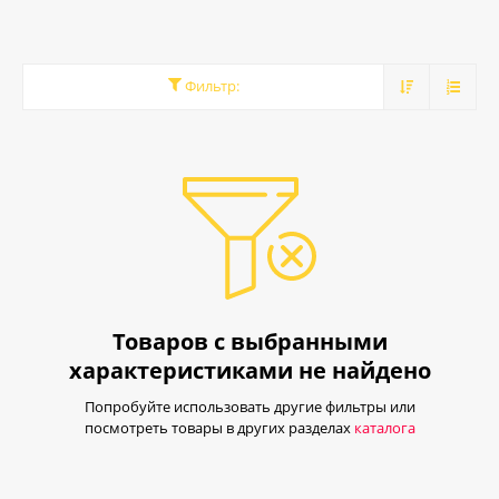
Простота монтажа
Разработчики Werkel при создании продукции ориентируются
Фильтр:
на удобство потребителей и реализуют решения, требующие
минимум навыков и усилий при монтаже.
Товаров с выбранными
характеристиками не найдено
Попробуйте использовать другие фильтры или
посмотреть товары в других разделах
каталога