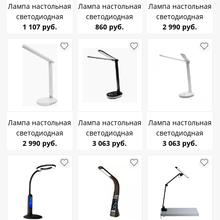
Лампа настольная
Лампа настольная
Лампа настольная
светодиодная
светодиодная
светодиодная
Ambrella DE602
1 107 руб.
Ambrella DE612
860 руб.
Ultraflash UF-803
2 990 руб.
YL/WH 5W 160Lm
GN/ WH зелёный
С01 белый 12W
2700-6400K
4W аккум
450Lm 3-4-6К
диммер сенсор
диммер ночник
аккум
Лампа настольная
Лампа настольная
Лампа настольная
светодиодная
светодиодная
светодиодная
Ultraflash UF-802
2 990 руб.
Ultraflash UF-807
3 063 руб.
Ultraflash UF-807
3 063 руб.
С01 белый 12W
С02 черный 10W
С01 белый 10W
450Lm 3-4-6К
450Lm 3-4-6К
450Lm 3-4-6К
диммер ночник
диммер ночник
диммер ночник