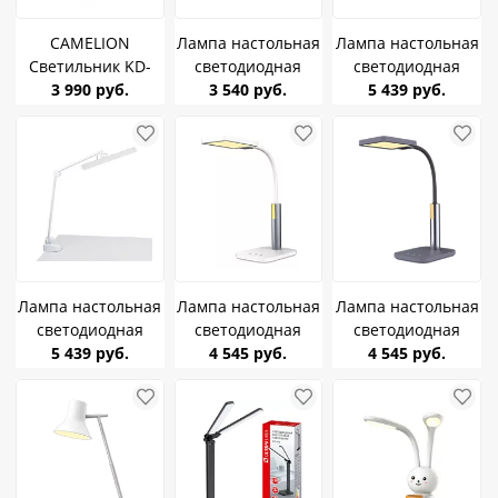
CAMELION
Лампа настольная
Лампа настольная
Светильник KD-
светодиодная
светодиодная
823 C02 черный
3 990 руб.
Uniel TLD-542
3 540 руб.
UNIEL ULM-D116
5 439 руб.
8W
коричневый 5W
18W/3000-
6500K/DIM
струбцина черный
Лампа настольная
Лампа настольная
Лампа настольная
светодиодная
светодиодная
светодиодная
UNIEL ULM-D116
5 439 руб.
CAMELION KD-834
4 545 руб.
CAMELION KD-834
4 545 руб.
18W/3000-
C01 белый 10W 3-
C08 антрацит 10W
6500K/DIM
4-6K, диммер,
3-4-6K, диммер,
струбцина белый
ночник
ночник