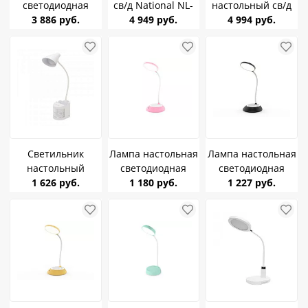
светодиодная
св/д National NL-
настольный св/д
UNIEL ULM-D150
3 886 руб.
87LED 10W(580lm)
4 949 руб.
Leonord LE-1400T
4 994 руб.
15W(960Lm) 2K-4K-
3-6K сенсор/дим,
18W, многофункц,
6K сенсор, диммер,
USB, RGB-
зарядка 105977
подставка голубой
подсветка
Светильник
Лампа настольная
Лампа настольная
настольный
светодиодная
светодиодная
REXANT Click Shift
1 626 руб.
Ambrella DE603
1 180 руб.
Ambrella DE601
1 227 руб.
6W(525lm) 2K-4K-
PI/WH 5W 160Lm
BK/WH 5W 160Lm
6K LED с ночником
2700-6400K
2700-6400K
диммер белый
диммер сенсор
диммер сенсор
609-006
аккум
аккум