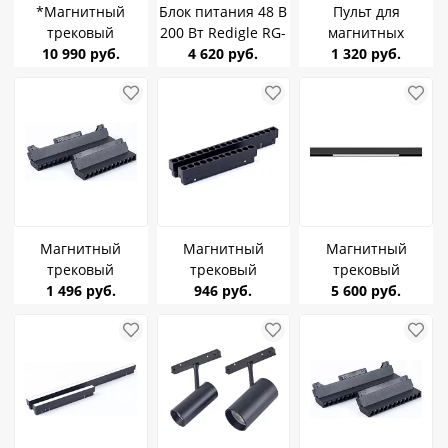
*Магнитный
Блок питания 48 В
Пульт для
трековый
200 Вт Redigle RG-
магнитных
светильник
10 990 руб.
CXDY-200W-48V
4 620 руб.
диммируемых
1 320 руб.
Maytoni Exility
DIM регулируемый
светильников
2700-6000K 12Вт
Redigle RG-CXYK01
15-5°Smart Zigbee
(RF контроллер)
TR212-4-12WTW-
48V
DSZ-B
Магнитный
Магнитный
Магнитный
трековый
трековый
трековый
светильник
1 496 руб.
светильник
946 руб.
светильник Arte
5 600 руб.
Redigle RG-CXZD-
Redigle RG-CXGS-
Lamp LINEA
1216 12W 4000K
1216 12W 4000K
A4692PL-1BK 10W
DIM управляемый
DIM управляемый
48V чёрный 2700-
6000K