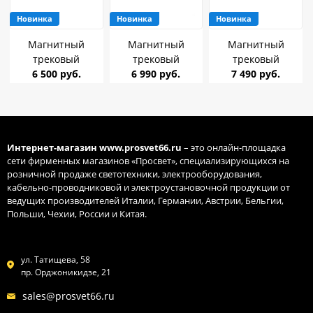
Новинка
Новинка
Новинка
Магнитный
Магнитный
Магнитный
трековый
трековый
трековый
светильник Arte
6 500 руб.
светильник Arte
6 990 руб.
светильник Arte
7 490 руб.
Lamp LINEA
Lamp LINEA
Lamp LINEA
A4694PL-1BK 12W
A4696PL-1BK 12W
A4693PL-1BK 20W
48V чёрный 2700-
48V чёрный 2700-
48V чёрный 2700-
6000K
6000K
6000K
Интернет-магазин
www.prosvet66.ru
– это онлайн-площадка
сети фирменных магазинов «Просвет», специализирующихся на
розничной продаже светотехники, электрооборудования,
кабельно-проводниковой и электроустановочной продукции от
ведущих производителей Италии, Германии, Австрии, Бельгии,
Польши, Чехии, России и Китая.
ул. Татищева, 58
пр. Орджоникидзе, 21
sales@prosvet66.ru