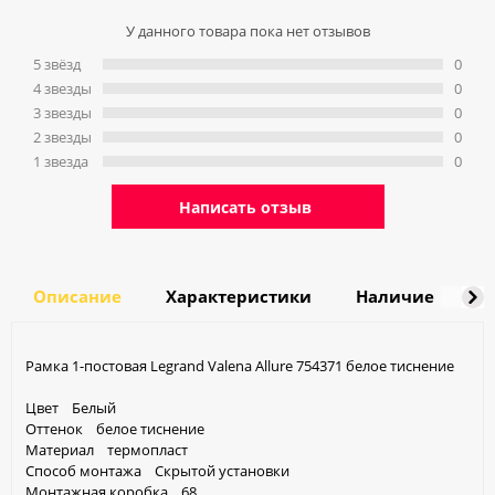
У данного товара пока нет отзывов
5 звёзд
0
4 звeзды
0
3 звeзды
0
2 звeзды
0
1 звeзда
0
Написать отзыв
Описание
Характеристики
Наличие
Д
Рамка 1-постовая Legrand Valena Allure 754371 белое тиснение
Цвет Белый
Оттенок белое тиснение
Материал термопласт
Способ монтажа Скрытой установки
Монтажная коробка 68