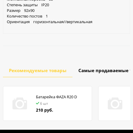
Степень защиты IP20
Размер 92x90
Количество постов 1
Ориентация горизонтальная//вертикальная
Рекомендуемые товары
Самые продаваемые т
Батарейка ФАZA R20 D
в
6 шт
210 руб.