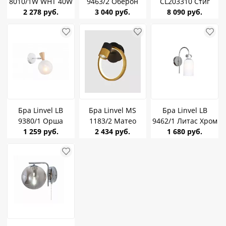
8010/1W WHT 40W
9463/2 Оберон
CL203310 Стиг
2 278 руб.
золото 2*G9 40W
3 040 руб.
17Вт диммер,
8 090 руб.
температура
света. Белый
Бра Linvel LB
Бра Linvel MS
Бра Linvel LB
9380/1 Орша
1183/2 Матео
9462/1 Литас Хром
белый Е14 60W
1 259 руб.
13W+Led GU10
2 434 руб.
1 680 руб.
Е14 40W
max15W Чёрный/
золото 4000K
696Lm