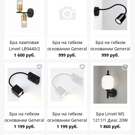
Бра ламповая
Бра на гибком
Бра на гибком
Linvel LB9440/2
основании General
основании General
Прин черный/
1 600 руб.
GWL-M-IP20
999 руб.
GWL-M-IP20
999 руб.
золото 2*Е14
1хGU10 Серый
1хGU10 Черный
Чтец 661933
Чтец 661931
Бра на гибком
Бра на гибком
Бра Linvel MS
основании General
основании General
1211/1 Диас 20W
GWL-M-IP20
1 199 руб.
GWL-M-IP20
1 199 руб.
1 860 руб.
Чёрный
1хGU10 Черный
1хGU10 Белый
3000/4500/6500К