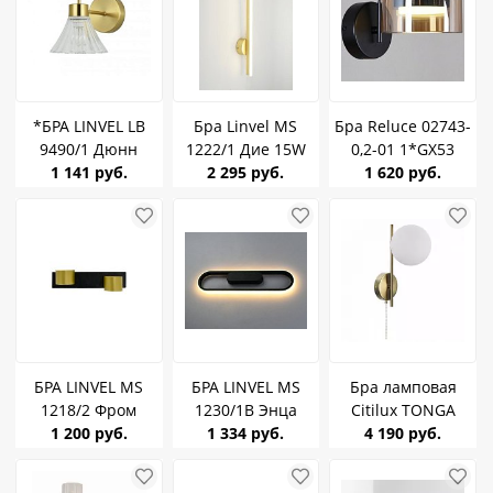
*БРА LINVEL LB
Бра Linvel MS
Бра Reluce 02743-
9490/1 Дюнн
1222/1 Дие 15W
0,2-01 1*GX53
матовое золото
1 141 руб.
Золото 4000К
2 295 руб.
черный стекло
1 620 руб.
E14
БРА LINVEL MS
БРА LINVEL MS
Бра ламповая
1218/2 Фром
1230/1B Энца
Citilux TONGA
черный/золото
1 200 руб.
черный 23W
1 334 руб.
CL212313 G9*1 с
4 190 руб.
GX53
3000/4000/6500K
выключат Бронза
1580Lm