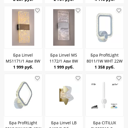
Бра Linvel
Бра Linvel MS
Бра ProfitLight
MS1171/1 Ави 8W
1172/1 Ави 8W
8011/1W WHT 22W
Бронза 3000-6500K
1 999 руб.
Серебро 3000-
1 999 руб.
1 358 руб.
624Lm
6500K 624Lm
Бра ProfitLight
Бра Linvel LB
Бра CITILUX