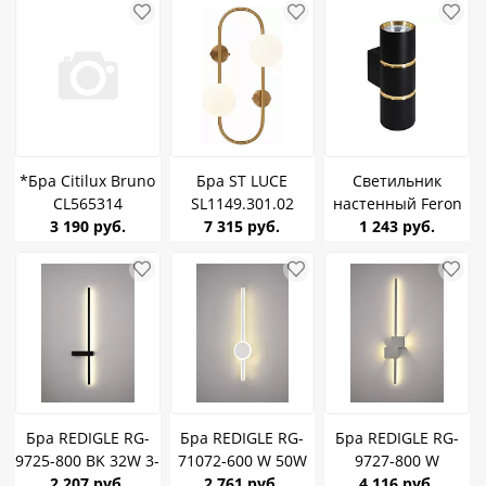
Библиотека 661935
Библиотека 661934
*Бра Citilux Bruno
Бра ST LUCE
Светильник
CL565314
SL1149.301.02
настенный Feron
Чёрный+Бронза
3 190 руб.
латунь/белый
7 315 руб.
ML1860 GU10*2
1 243 руб.
GU10
G9*2
IP20 черный-
золото 48649
Бра REDIGLE RG-
Бра REDIGLE RG-
Бра REDIGLE RG-
9725-800 BK 32W 3-
71072-600 W 50W
9727-800 W
2 207 руб.
4-6K
2 761 руб.
3-4-6K
13+10W 4000K
4 116 руб.