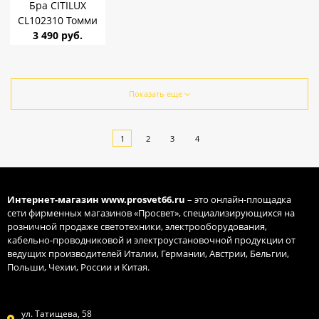
Бра CITILUX
CL102310 Томми
Матовый хром/
3 490 руб.
прозрачный Е14
40W с
выключателем
Показать еще
1
2
3
4
Интернет-магазин
www.prosvet66.ru
– это онлайн-площадка
сети фирменных магазинов «Просвет», специализирующихся на
розничной продаже светотехники, электрооборудования,
кабельно-проводниковой и электроустановочной продукции от
ведущих производителей Италии, Германии, Австрии, Бельгии,
Польши, Чехии, России и Китая.
ул. Татищева, 58