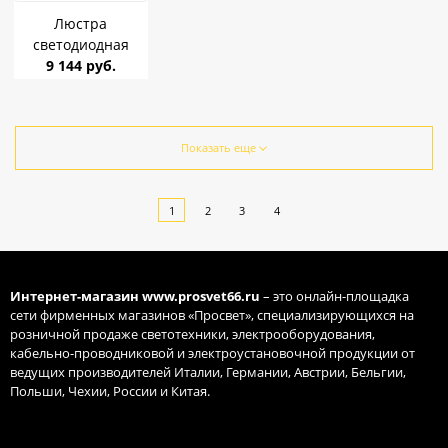
Люстра
светодиодная
Linvel MS 1213/10
9 144 руб.
Ируэла 140W
Белый 3000-6500К
7350Lm до 18 кв.м
Показать еще
1
2
3
4
Интернет-магазин
www.prosvet66.ru
– это онлайн-площадка
сети фирменных магазинов «Просвет», специализирующихся на
розничной продаже светотехники, электрооборудования,
кабельно-проводниковой и электроустановочной продукции от
ведущих производителей Италии, Германии, Австрии, Бельгии,
Польши, Чехии, России и Китая.