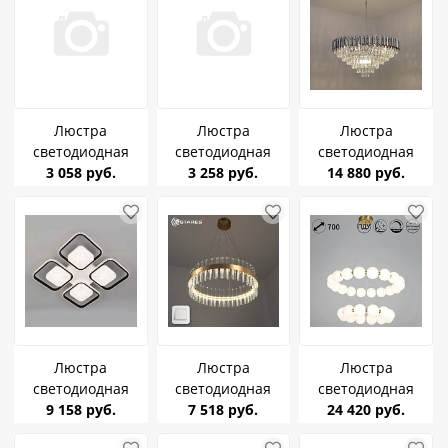
Люстра
Люстра
Люстра
светодиодная
светодиодная
светодиодная
Estares Fantaziya
3 058 руб.
Estares R-APP-330-
3 258 руб.
Estares Sandra
14 880 руб.
R-400-
SHINY A-Play 40W
12*E14-750x1000-
CRISTAL/SHINY 32W
RGB музыкальная
BKGD/CRYSTAL
ПУЛЬТ
ПУЛЬТ
Люстра
Люстра
Люстра
светодиодная
светодиодная
светодиодная
LINVEL MS 1236/8
9 158 руб.
7 518 руб.
Estares
Ancient Bronze
24 420 руб.
Нарон 216W
Sofia100WR-
09839-0.4-12+18