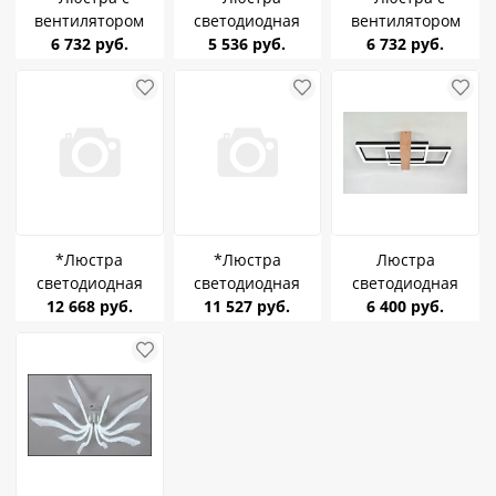
вентилятором
светодиодная
вентилятором
Estares Fan Simple
6 732 руб.
Estares Sven 120W
5 536 руб.
Estares Fan Simple
6 732 руб.
65W+18W R-APP-
3S-APP-
65W+18W R-APP-
480*125
900x500x80-
480*125
BLACK/WHITE до 18
BLACK/WHITE (до
WHITE/WHITE до 18
кв.м
25 кв.м)
кв.м
*Люстра
*Люстра
Люстра
светодиодная
светодиодная
светодиодная
Estares Assimetria
12 668 руб.
Estares Casablanca
11 527 руб.
Linvel MS 1207/2
6 400 руб.
Double 80W R-
CHROME 100W R-
80W Чёрный/
1200/800-
600-WHITE (до 22
дерево 3000-6000К
WHITE/WHITE (до
кв.м)
550х300х100мм до
20 кв.м)
16 кв.м