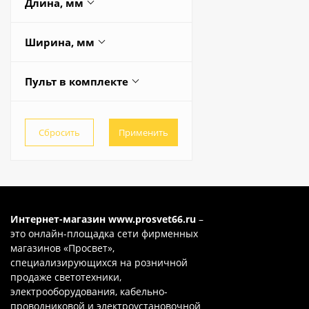
Длина, мм
24
515
110
25
385
770
Весь список
Ширина, мм
40
400
230
385
48
430
Весь список
Пульт в комплекте
580
460
50
Да
585
Весь список
60
Нет
400
68
Весь список
70
72
75
Интернет-магазин
www.prosvet66.ru
–
это онлайн-площадка сети фирменных
80
магазинов «Просвет»,
специализирующихся на розничной
90
продаже светотехники,
92
электрооборудования, кабельно-
проводниковой и электроустановочной