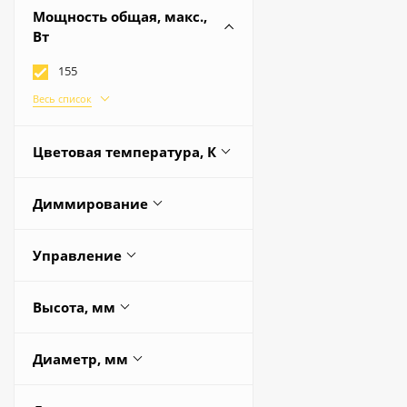
Мощность общая, макс.,
Весь список
2
Вт
4
155
Весь список
124
130
Цветовая температура, К
32
3000 / 4000 / 5500
64
Диммирование
3000 / 4000 / 6000
96
3 уровня яркости
3000 / 4000 / 5000
Управление
100
Да
3000 / 4000 / 6500
105
Выключатель / Пульт
Высота, мм
Весь список
управления
115
1000
120
Диаметр, мм
1200
18
1200
136