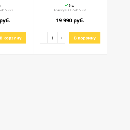
т
3 шт
24155G0
Артикул:
CL724155G1
руб.
19 990 руб.
В корзину
−
+
В корзину