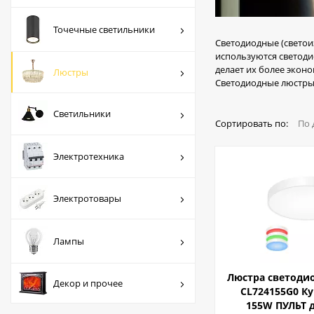
Люстры
Точечные светильники
Светильники
Светодиодные (светои
используются светод
Электротехника
делает их более экон
Люстры
Светодиодные люстры 
Электротовары
Светильники
Лампы
Сортировать по:
По 
Декор и прочее
Электротехника
Электротовары
Лампы
Люстра светодио
Декор и прочее
CL724155G0 К
155W ПУЛЬТ д