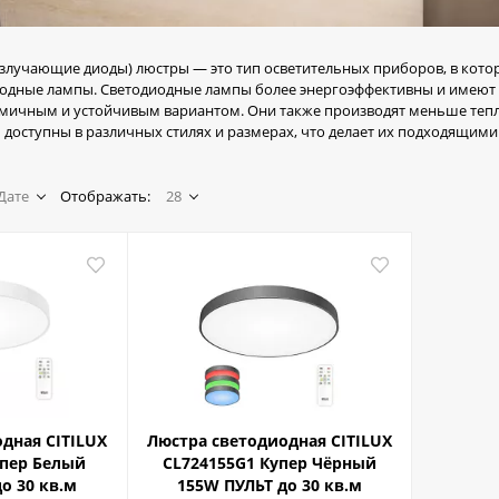
злучающие диоды) люстры — это тип осветительных приборов, в кото
иодные лампы. Светодиодные лампы более энергоэффективны и имеют 
омичным и устойчивым вариантом. Они также производят меньше тепл
доступны в различных стилях и размерах, что делает их подходящими
Дате
Отображать:
28
дная CITILUX
Люстра светодиодная CITILUX
упер Белый
CL724155G1 Купер Чёрный
о 30 кв.м
155W ПУЛЬТ до 30 кв.м