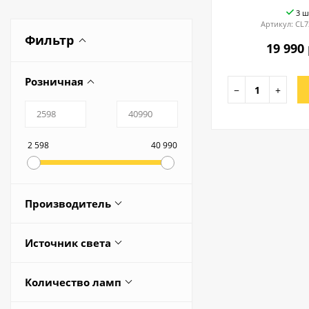
3 ш
Артикул:
CL7
Фильтр
19 990 
Розничная
−
+
2 598
40 990
Производитель
Redigle
Источник света
AMBRELLA
Встроенные светодиоды
CITILUX
Количество ламп
ESTARES
1