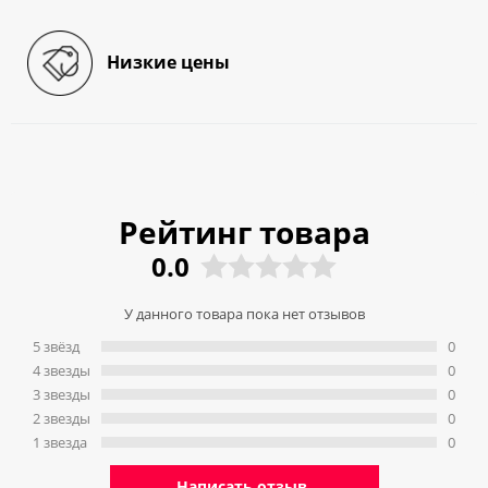
Низкие цены
Рейтинг товара
0.0
У данного товара пока нет отзывов
5 звёзд
0
4 звeзды
0
3 звeзды
0
2 звeзды
0
1 звeзда
0
Написать отзыв