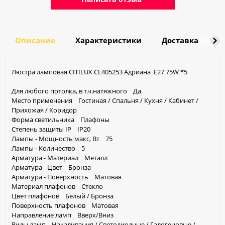
Описание
Характеристики
Доставка
О
Люстра ламповая CITILUX CL405253 Адриана E27 75W *5
Для любого потолка, в т.ч.натяжного Да
Место применения Гостиная / Спальня / Кухня / Кабинет /
Прихожая / Коридор
Форма светильника Плафоны
Степень защиты IP IP20
Лампы - Мощность макс, Вт 75
Лампы - Количество 5
Арматура - Материал Металл
Арматура - Цвет Бронза
Арматура - Поверхность Матовая
Материал плафонов Стекло
Цвет плафонов Белый / Бронза
Поверхность плафонов Матовая
Направление ламп Вверх/Вниз
Виды ламп Накаливания / Светодиодные / Галогеновые /