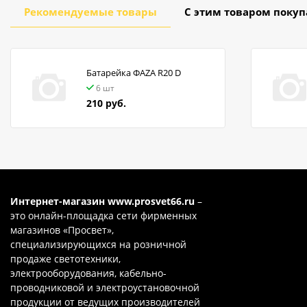
Рекомендуемые товары
С этим товаром поку
Батарейка ФАZA R20 D
6 шт
210 руб.
Интернет-магазин
www.prosvet66.ru
–
это онлайн-площадка сети фирменных
магазинов «Просвет»,
специализирующихся на розничной
продаже светотехники,
электрооборудования, кабельно-
проводниковой и электроустановочной
продукции от ведущих производителей