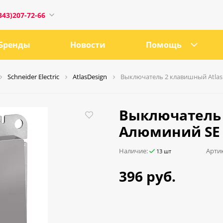
343)207-72-66
Бренды
Новости
Помощь
Schneider Electric
AtlasDesign
Выключатель 2 клавишный Atlas
1
Выключатель 
Алюминий SE 
0:00
Наличие:
Артик
13 шт
18:00
396 руб.
ru
е, 21