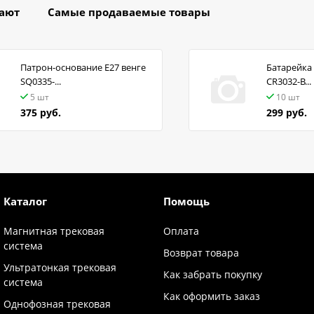
пают
Самые продаваемые товары
Патрон-основание Е27 венге
Батарейка 
SQ0335-...
CR3032-B...
5 шт
10 шт
375 руб.
299 руб.
Каталог
Помощь
Магнитная трековая
Оплата
система
Возврат товара
Ультратонкая трековая
Как забрать покупку
система
Как оформить заказ
Однофозная трековая