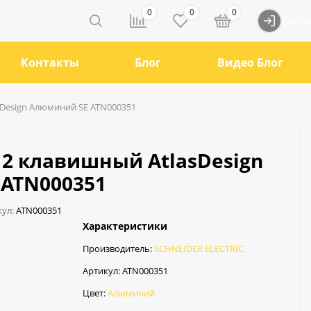
0
0
0
Войти
Контакты
Блог
Видео Блог
Design Алюминий SE ATN000351
2 клавишный AtlasDesign
ATN000351
ул:
ATN000351
Характеристики
Производитель:
SCHNEIDER ELECTRIC
Артикул:
ATN000351
Цвет:
Алюминий