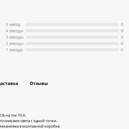
5 звёзд
0
4 звeзды
0
3 звeзды
0
2 звeзды
0
1 звeзда
0
оставка
Отзывы
, на ток 10 А.
очниками света с одной точки.
механизма в монтажной коробке.