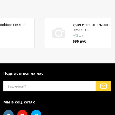
Robiton PROFI R-
Удлинитель 3гн 7м з/к 16А
ЭРА ULD-...
3 шт
696 руб.
Подписаться на нас
Мы в соц. сетях