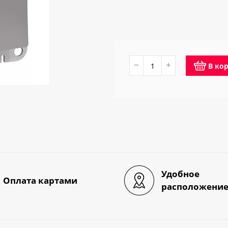
−
+
В ко
Удобное
Оплата картами
расположени