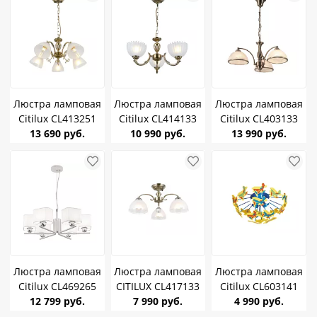
Люстра ламповая
Люстра ламповая
Люстра ламповая
Citilux CL413251
Citilux CL414133
Citilux CL403133
Латур Бронза Е27
13 690 руб.
Севилья Бронза
10 990 руб.
Лугано Бронза
13 990 руб.
*5
Е27 *3
Е27*3
Люстра ламповая
Люстра ламповая
Люстра ламповая
Citilux CL469265
CITILUX CL417133
Citilux CL603141
Тильда Белая с
12 799 руб.
Франческа
7 990 руб.
Самолетики E14
4 990 руб.
абажурами Е27
бронза/матовый
75W *4