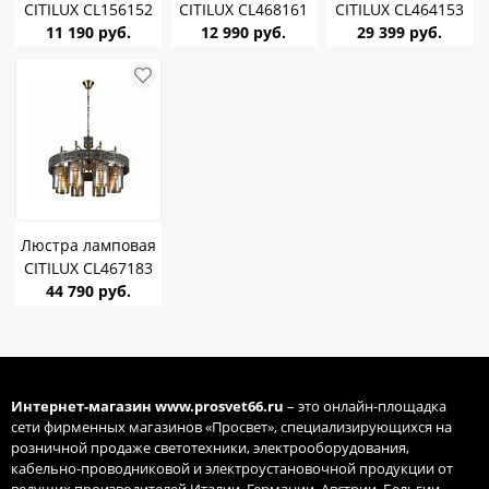
CITILUX CL156152
CITILUX CL468161
CITILUX CL464153
Фортуна Венге/
11 190 руб.
Балатон E27 75W
12 990 руб.
Ориент E27 75W
29 399 руб.
Хром E27 75W *5
*6
*5
Люстра ламповая
CITILUX CL467183
Эмир E27 75W *8
44 790 руб.
Интернет-магазин
www.prosvet66.ru
– это онлайн-площадка
сети фирменных магазинов «Просвет», специализирующихся на
розничной продаже светотехники, электрооборудования,
кабельно-проводниковой и электроустановочной продукции от