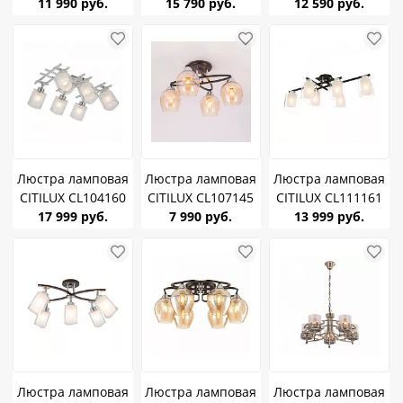
11 990 руб.
Франческа
Севилья E27 75W
15 790 руб.
Риволи Алюминий
12 590 руб.
бронза/матовый
*5
E27 4* 75W
E27 75W *5
Люстра ламповая
Люстра ламповая
Люстра ламповая
CITILUX CL104160
CITILUX CL107145
CITILUX CL111161
Риволи Алюминий
17 999 руб.
Элвин E27 75W *4
7 990 руб.
Диез E27 75W *6
13 999 руб.
E27 6* 75W
Люстра ламповая
Люстра ламповая
Люстра ламповая