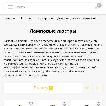
0
Главная
Каталог
Люстры светодиодные, люстры ламповые
Л
Ламповые люстры
Ламповые люстры — это тип осветительных приборов, в которых вместо
светодиодных или других типов ламп используются лампы накаливания. Эти
люстры обычно имеют несколько рожков с патронами для ламп, которые
можно использовать с лампами накаливания, галогенными или другими
типами ламп. Ламповые люстры доступны в различных стилях, от
традиционного до современного, и могут использоваться как в жилых, так
и в коммерческих помещениях. Люстры с лампами менее
энергоэффективны, чем светодиодные люстры, и имеют более короткий
срок службы, поэтому они могут быть менее рентабельными и
устойчивыми с течением времени.
Фильтр
1