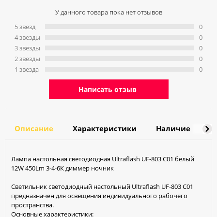
У данного товара пока нет отзывов
5 звёзд
0
4 звeзды
0
3 звeзды
0
2 звeзды
0
1 звeзда
0
Написать отзыв
Описание
Характеристики
Наличие
Д
Лампа настольная светодиодная Ultraflash UF-803 С01 белый
12W 450Lm 3-4-6К диммер ночник
Светильник светодиодный настольный Ultraflash UF-803 C01
предназначен для освещения индивидуального рабочего
пространства.
Основные характеристики: