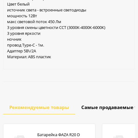
Цвет белый
источник света - встроенные светодиоды
мощность 12Вт
макс световой поток 450 Лм
3 уровня смены цветности ССТ (3000К-4000К-6000К)
3 уровня яркости
ночник
провод Type-C - 1м.
Адаптер 5В\/2А
Материал: ABS пластик
Рекомендуемые товары
Самые продаваемые т
Батарейка ФАZA R20 D
в