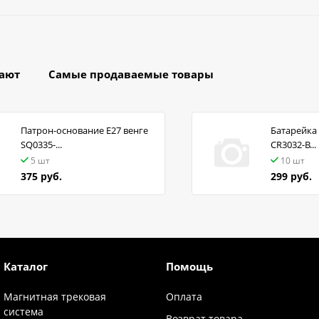
пают
Самые продаваемые товары
Патрон-основание Е27 венге
Батарейка 
SQ0335-...
CR3032-B...
5 шт
10 шт
375 руб.
299 руб.
Каталог
Помощь
Магнитная трековая
Оплата
система
Возврат товара