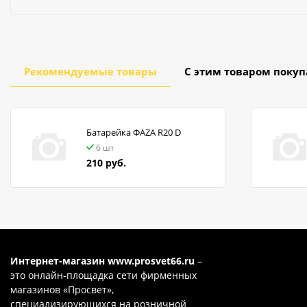
Рекомендуемые товары
С этим товаром поку
Батарейка ФАZA R20 D
6 шт
210 руб.
Интернет-магазин
www.prosvet66.ru
–
это онлайн-площадка сети фирменных
магазинов «Просвет»,
специализирующихся на розничной