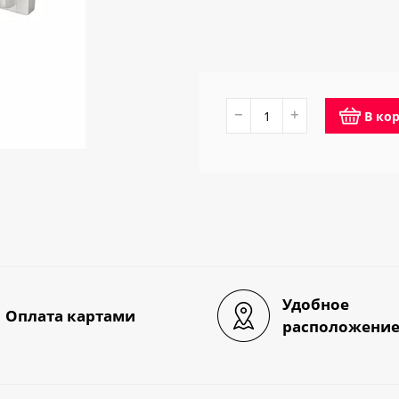
−
+
В ко
Удобное
Оплата картами
расположени