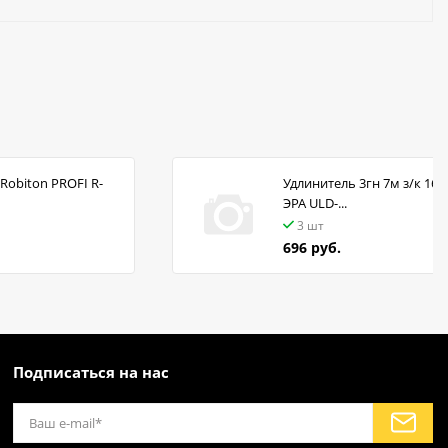
Robiton PROFI R-
Удлинитель 3гн 7м з/к 16А
ЭРА ULD-...
3 шт
696 руб.
Подписаться на нас