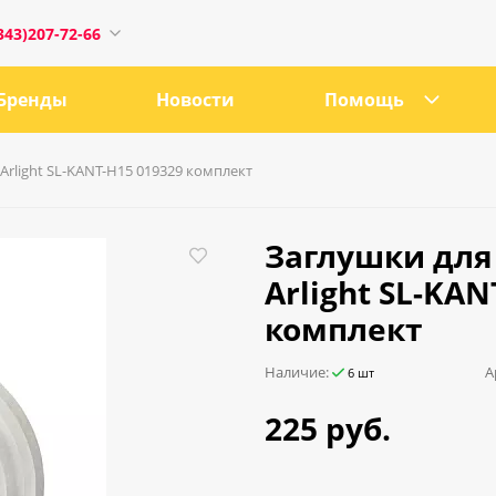
343)207-72-66
Бренды
Новости
Помощь
Arlight SL-KANT-H15 019329 комплект
1
Заглушки для
Arlight SL-KAN
комплект
0:00
18:00
Наличие:
А
6 шт
ru
225 руб.
е, 21