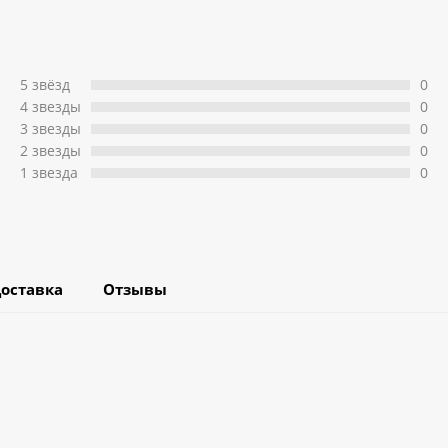
5 звёзд
0
4 звeзды
0
3 звeзды
0
2 звeзды
0
1 звeзда
0
оставка
Отзывы