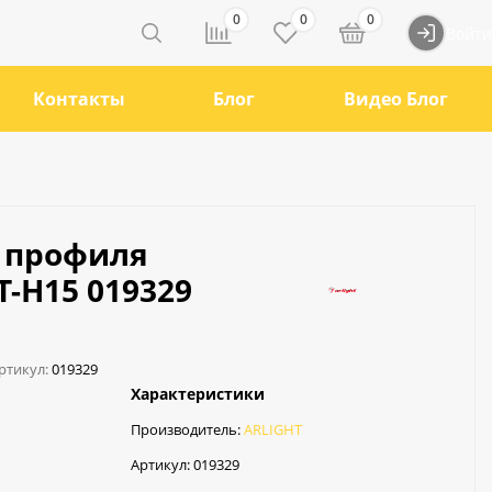
0
0
0
Войти
Контакты
Блог
Видео Блог
 профиля
T-H15 019329
ртикул:
019329
Характеристики
Производитель:
ARLIGHT
Артикул:
019329