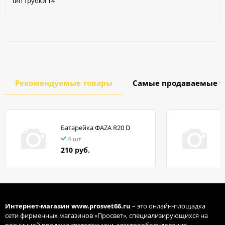
Тип трубки T4
Рекомендуемые товары
Самые продаваемые т
Батарейка ФАZA R20 D
в
4 шт
210 руб.
Интернет-магазин
www.prosvet66.ru
– это онлайн-площадка
сети фирменных магазинов «Просвет», специализирующихся на