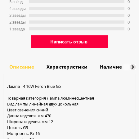
5 звёзд
0
4 звeзды
0
3 звeзды
0
2 звeзды
0
1 звeзда
0
Написать отзыв
Описание
Характеристики
Наличие
Д
Лампа T4 16W Feron Blue G5
Товарная категория Лампа люминесцентная
Вид лампы линейная двухцокольная
Цвет свечения синий
Длина изделия, мм 470
Ширина изделия, мм 12
Цоколь G5
Мощность, Вт 16