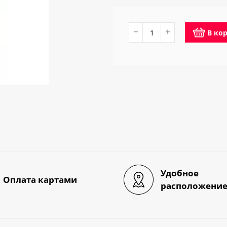
−
+
В ко
Удобное
Оплата картами
расположени