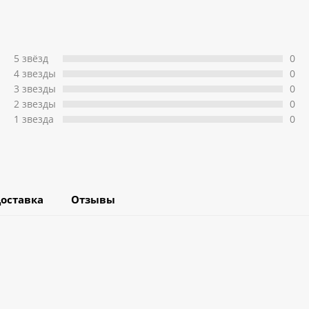
5 звёзд
0
4 звeзды
0
3 звeзды
0
2 звeзды
0
1 звeзда
0
оставка
Отзывы