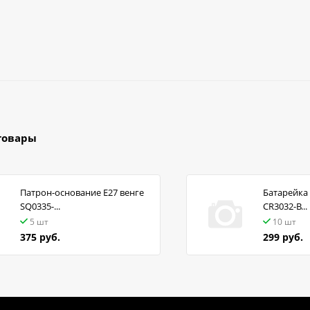
товары
Патрон-основание Е27 венге
Батарейка 
SQ0335-...
CR3032-B...
5 шт
10 шт
375 руб.
299 руб.