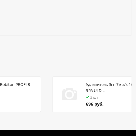
Robiton PROFI R-
Удлинитель 3гн 7м з/к 16А
ЭРА ULD-...
3 шт
696 руб.