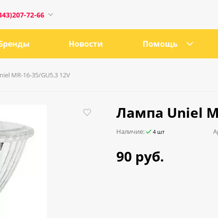
343)207-72-66
Бренды
Новости
Помощь
iel MR-16-35/GU5.3 12V
1
Лампа Uniel M
Наличие:
А
4 шт
0:00
18:00
90 руб.
ru
е, 21