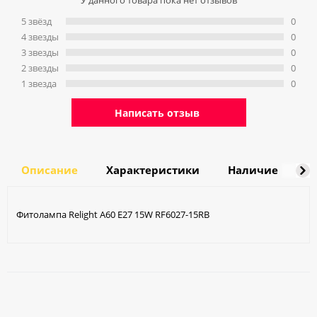
У данного товара пока нет отзывов
5 звёзд
0
4 звeзды
0
3 звeзды
0
2 звeзды
0
1 звeзда
0
Написать отзыв
Описание
Характеристики
Наличие
Д
Фитолампа Relight A60 E27 15W RF6027-15RB