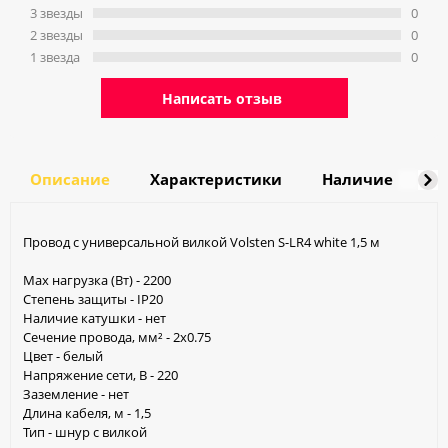
3 звeзды
0
2 звeзды
0
1 звeзда
0
Написать отзыв
Описание
Характеристики
Наличие
Д
Провод с универсальной вилкой Volsten S-LR4 white 1,5 м
Max нагрузка (Вт) - 2200
Степень защиты - IP20
Наличие катушки - нет
Сечение провода, мм² - 2х0.75
Цвет - белый
Напряжение сети, В - 220
Заземление - нет
Длина кабеля, м - 1,5
Тип - шнур с вилкой