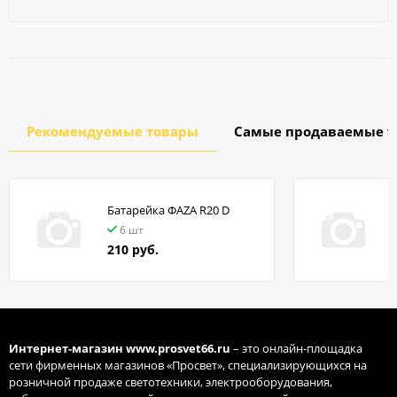
Рекомендуемые товары
Самые продаваемые т
Батарейка ФАZA R20 D
в
6 шт
210 руб.
Интернет-магазин
www.prosvet66.ru
– это онлайн-площадка
сети фирменных магазинов «Просвет», специализирующихся на
розничной продаже светотехники, электрооборудования,