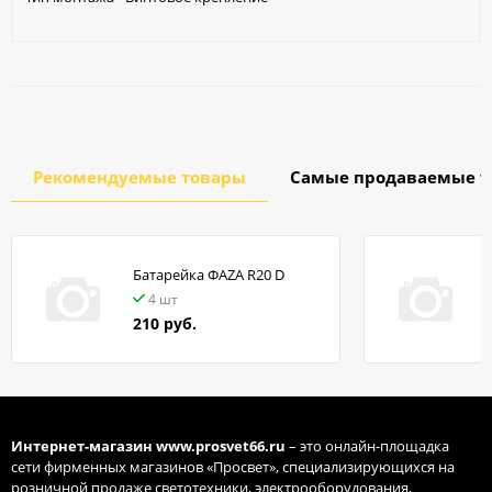
Рекомендуемые товары
Самые продаваемые т
Батарейка ФАZA R20 D
в
4 шт
210 руб.
Интернет-магазин
www.prosvet66.ru
– это онлайн-площадка
сети фирменных магазинов «Просвет», специализирующихся на
розничной продаже светотехники, электрооборудования,