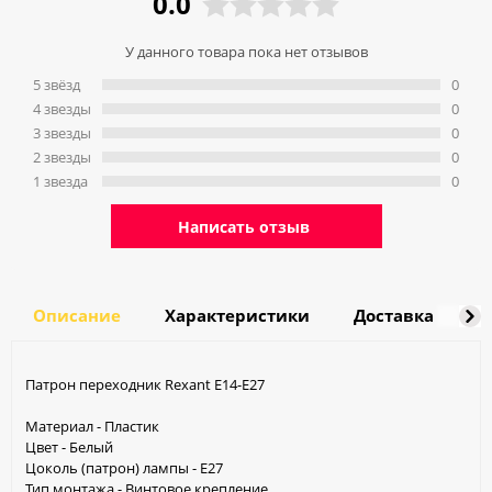
0.0
У данного товара пока нет отзывов
5 звёзд
0
4 звeзды
0
3 звeзды
0
2 звeзды
0
1 звeзда
0
Написать отзыв
Описание
Характеристики
Доставка
О
Патрон переходник Rexant E14-Е27
Материал - Пластик
Цвет - Белый
Цоколь (патрон) лампы - E27
Тип монтажа - Винтовое крепление