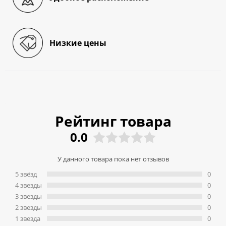
Низкие цены
Рейтинг товара
0.0
У данного товара пока нет отзывов
5 звёзд
0
4 звeзды
0
3 звeзды
0
2 звeзды
0
1 звeзда
0