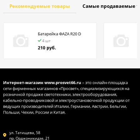
Рекомендуемые товары
Самые продаваемые т
Батарейка ФАZA R20 D
в
4 шт
210 руб.
Интернет-магазин
www.prosvet66.ru
– это онлайн-площадка
сети фирменных магазинов «Просвет», специализирующихся на
розничной продаже светотехники, электрооборудования,
кабельно-проводниковой и электроустановочной продукции от
ведущих производителей Италии, Германии, Австрии, Бельгии,
Польши, Чехии, России и Китая.
ул. Татищева, 58
пр. Орджоникидзе, 21