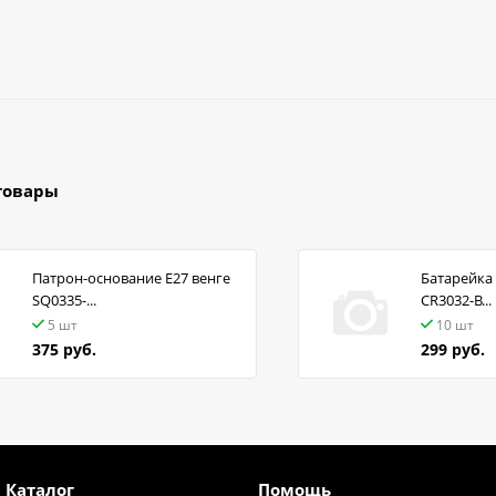
товары
Патрон-основание Е27 венге
Батарейка 
SQ0335-...
CR3032-B...
5 шт
10 шт
375 руб.
299 руб.
Каталог
Помощь