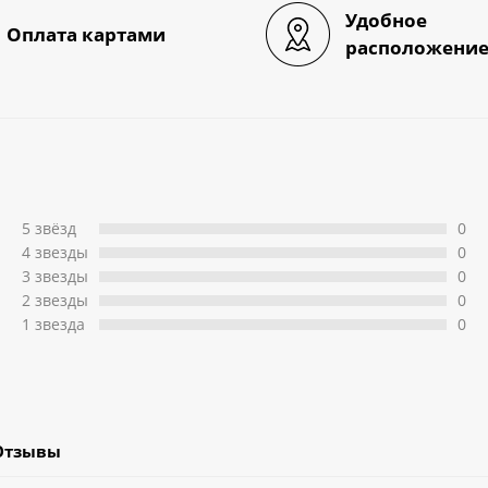
Удобное
Оплата картами
расположени
5 звёзд
0
4 звeзды
0
3 звeзды
0
2 звeзды
0
1 звeзда
0
Отзывы