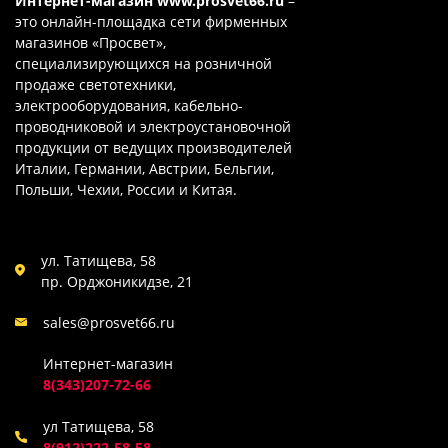
Интернет-магазин
www.prosvet66.ru
–
это онлайн-площадка сети фирменных
магазинов «Просвет»,
специализирующихся на розничной
продаже светотехники,
электрооборудования, кабельно-
проводниковой и электроустановочной
продукции от ведущих производителей
Италии, Германии, Австрии, Бельгии,
Польши, Чехии, России и Китая.
ул. Татищева, 58
пр. Орджоникидзе, 21
sales@prosvet66.ru
Интернет-магазин
8(343)207-72-66
ул Татищева, 58
8(912)222-58-58