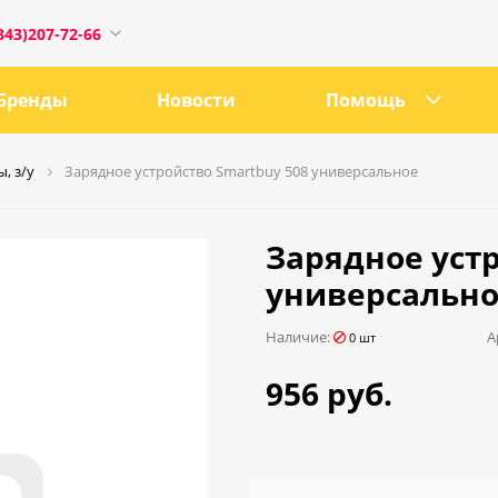
343)207-72-66
Бренды
Новости
Помощь
, з/у
Зарядное устройство Smartbuy 508 универсальное
1
Зарядное устр
универсальн
0:00
Наличие:
А
0 шт
18:00
956 руб.
ru
е, 21