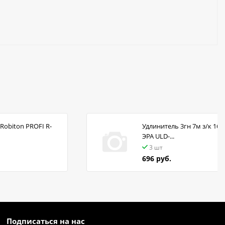
Robiton PROFI R-
Удлинитель 3гн 7м з/к 16А
ЭРА ULD-...
3 шт
696 руб.
Подписаться на нас