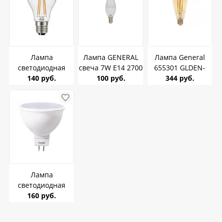
655304
Лампа
Лампа GENERAL
Лампа General
светодиодная
свеча 7W E14 2700
655301 GLDEN-
GENERAL GLDEN-
140 руб.
100 руб.
637900
ST64S-8-230-E27-
344 руб.
A60S 10W E27
2700K
4500K филамент
прозрачная
Лампа
светодиодная
General GLDEN-
160 руб.
MR16 8W GU5.3
4500K