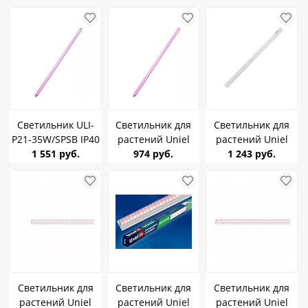
прищепке
IP40 WHITE
растений)
ФитоЛето UFP-
L=872mm
M02C-450 WHITE
510mm 2шт
Светильник ULI-
Светильник для
Светильник для
P21-35W/SPSB IP40
растений Uniel
растений Uniel
WHITE Uniel (для
1 551 руб.
ULI-P20-18W/SPSB
974 руб.
ULI-P10-18W/SPFR
1 243 руб.
растений)
IP40 WHITE 18W L-
IP40 White
L=1150mm
560mm
линейный
Светильник для
Светильник для
Светильник для
растений Uniel
растений Uniel
растений Uniel