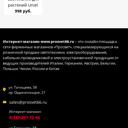
растений Uniel
ULI-P10-10W/SPFR
998 руб.
IP40 White 10W
L=560mm
Интернет-магазин
www.prosvet66.ru
– это онлайн-площадка
сети фирменных магазинов «Просвет», специализирующихся на
розничной продаже светотехники, электрооборудования,
кабельно-проводниковой и электроустановочной продукции от
ведущих производителей Италии, Германии, Австрии, Бельгии,
Польши, Чехии, России и Китая.
ул. Татищева, 58
пр. Орджоникидзе, 21
sales@prosvet66.ru
Интернет-магазин
8(343)207-72-66
ул Татищева, 58