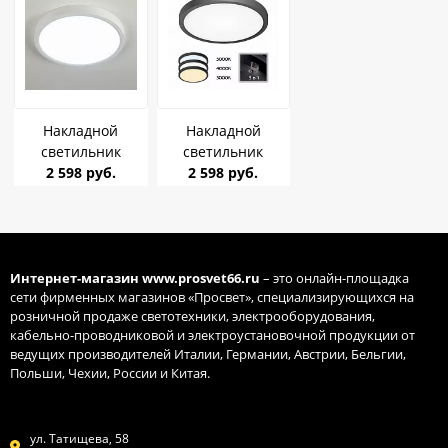
Накладной
Накладной
светильник
светильник
CITILUX CL738180V
2 598 руб.
CITILUX CL738181V
2 598 руб.
Бейсик 18W 4000K
Бейсик 18W 4000K
2200Lm IP40
2200Lm IP40
230*25 Белый 3
230*25 Чёрный 3
режима
режима
Интернет-магазин
www.prosvet66.ru
– это онлайн-площадка
сети фирменных магазинов «Просвет», специализирующихся на
розничной продаже светотехники, электрооборудования,
кабельно-проводниковой и электроустановочной продукции от
ведущих производителей Италии, Германии, Австрии, Бельгии,
Польши, Чехии, России и Китая.
ул. Татищева, 58