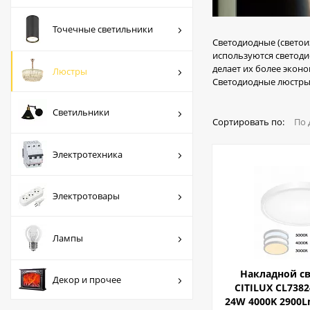
Люстры
Точечные светильники
Светильники
Светодиодные (светои
используются светод
Электротехника
делает их более экон
Люстры
Светодиодные люстры 
Электротовары
Светильники
Лампы
Сортировать по:
По 
Декор и прочее
Электротехника
Электротовары
Лампы
Накладной с
Декор и прочее
CITILUX CL738
24W 4000K 2900L