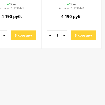
3 шт
2 шт
Артикул:
CL72424V1
Артикул:
CL72424V0
4 190 руб.
4 190 руб.
+
В корзину
−
+
В корзину