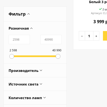
Белый 3 
2 ш
Фильтр
Артикул:
CL
3 999 
Розничная
−
+
2 598
40 990
Производитель
Redigle
Источник света
AMBRELLA
Встроенные светодиоды
CITILUX
Количество ламп
ESTARES
1