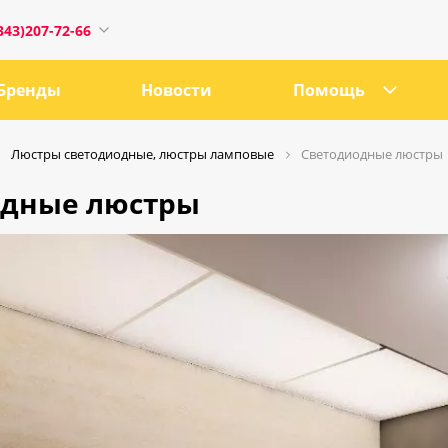
343)207-72-66
Бренды
Новости
Помощь
Люстры светодиодные, люстры ламповые
Светодиодные люстры
одные люстры
1
0:00
18:00
ru
е, 21