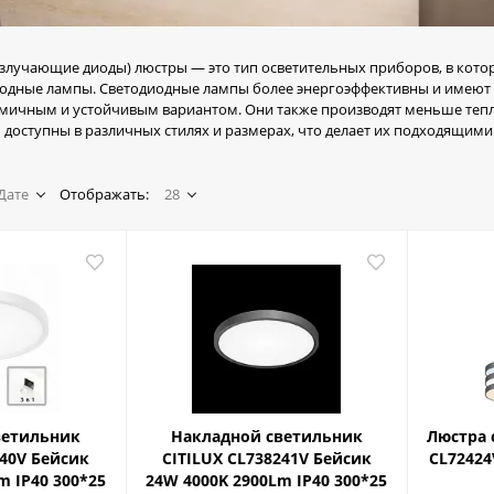
злучающие диоды) люстры — это тип осветительных приборов, в кото
иодные лампы. Светодиодные лампы более энергоэффективны и имеют 
омичным и устойчивым вариантом. Они также производят меньше тепл
доступны в различных стилях и размерах, что делает их подходящими
Дате
Отображать:
28
ветильник
Накладной светильник
Люстра 
240V Бейсик
CITILUX CL738241V Бейсик
CL72424
m IP40 300*25
24W 4000K 2900Lm IP40 300*25