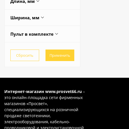
Длина, мм
770
385
230
Ширина, мм
400
324
385
430
Пульт в комплекте
400
580
460
410
Да
585
Весь список
420
Нет
400
430
Весь список
480
500
Интернет-магазин
www.prosvet66.ru
–
520
это онлайн-площадка сети фирменных
магазинов «Просвет»,
600
специализирующихся на розничной
610
продаже светотехники,
электрооборудования, кабельно-
680
проводниковой и электроустановочной