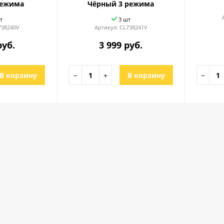
режима
Чёрный 3 режима
т
3 шт
738240V
Артикул:
CL738241V
руб.
3 999 руб.
В корзину
−
+
В корзину
−