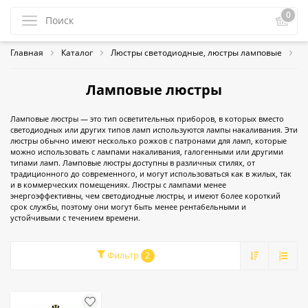
0
Главная
Каталог
Люстры светодиодные, люстры ламповые
Л
Ламповые люстры
Ламповые люстры — это тип осветительных приборов, в которых вместо
светодиодных или других типов ламп используются лампы накаливания. Эти
люстры обычно имеют несколько рожков с патронами для ламп, которые
можно использовать с лампами накаливания, галогенными или другими
типами ламп. Ламповые люстры доступны в различных стилях, от
традиционного до современного, и могут использоваться как в жилых, так
и в коммерческих помещениях. Люстры с лампами менее
энергоэффективны, чем светодиодные люстры, и имеют более короткий
срок службы, поэтому они могут быть менее рентабельными и
устойчивыми с течением времени.
Фильтр
2