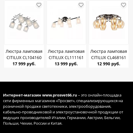
*6
Люстра ламповая
Люстра ламповая
Люстра ламповая
CITILUX CL104160
CITILUX CL111161
CITILUX CL468161
Риволи Алюминий
17 999 руб.
Диез E27 75W *6
13 999 руб.
Балатон E27 75W
12 990 руб.
E27 6* 75W
*6
Интернет-магазин
www.prosvet66.ru
– это онлайн-площадка
сети фирменных магазинов «Просвет», специализирующихся на
розничной продаже светотехники, электрооборудования,
кабельно-проводниковой и электроустановочной продукции от
ведущих производителей Италии, Германии, Австрии, Бельгии,
Польши, Чехии, России и Китая.