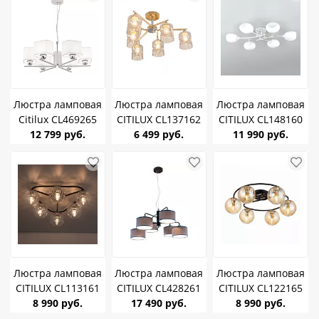
Люстра ламповая
Люстра ламповая
Люстра ламповая
Citilux CL469265
CITILUX CL137162
CITILUX CL148160
Тильда Белая с
12 799 руб.
Клод Золото E27
6 499 руб.
Флорида Белый/
11 990 руб.
абажурами Е27
60W *6
Патина Е14 60W *6
75W *6
Люстра ламповая
Люстра ламповая
Люстра ламповая
CITILUX CL113161
CITILUX CL428261
CITILUX CL122165
Брабус E14 40W *6
8 990 руб.
Форма Венге
17 490 руб.
Эрни Черный
8 990 руб.
Серый E27 60W *6
шампань E14 40W