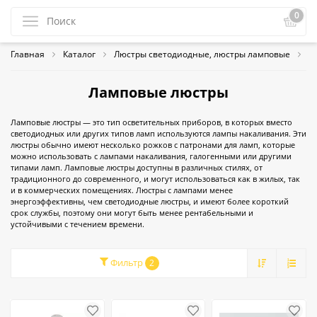
0
Главная
Каталог
Люстры светодиодные, люстры ламповые
Л
Ламповые люстры
Ламповые люстры — это тип осветительных приборов, в которых вместо
светодиодных или других типов ламп используются лампы накаливания. Эти
люстры обычно имеют несколько рожков с патронами для ламп, которые
можно использовать с лампами накаливания, галогенными или другими
типами ламп. Ламповые люстры доступны в различных стилях, от
традиционного до современного, и могут использоваться как в жилых, так
и в коммерческих помещениях. Люстры с лампами менее
энергоэффективны, чем светодиодные люстры, и имеют более короткий
срок службы, поэтому они могут быть менее рентабельными и
устойчивыми с течением времени.
Фильтр
2