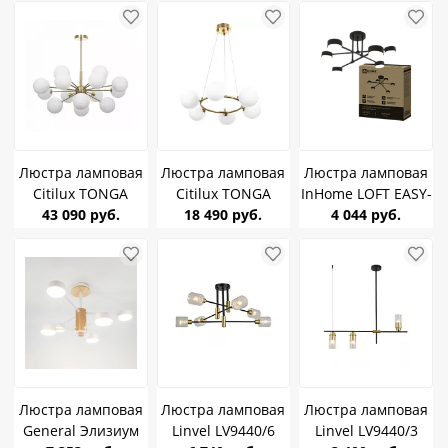
Люстра ламповая
Люстра ламповая
Люстра ламповая
Citilux TONGA
Citilux TONGA
InHome LOFT EASY-
CL212193 G9*16
43 090 руб.
CL212163 G9*6
18 490 руб.
BL 6хGX53 черный
4 044 руб.
подвесная Бронза
подвесная Бронза
ЛАМПА В
КОМПЛЕКТЕ 6Вт
Люстра ламповая
Люстра ламповая
Люстра ламповая
General Элизиум
Linvel LV9440/6
Linvel LV9440/3