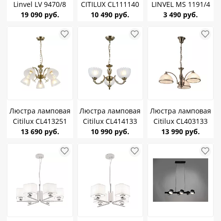
Linvel LV 9470/8
CITILUX CL111140
LINVEL MS 1191/4
Серсея Хром G9
19 090 руб.
Диез E27 75W *4
10 490 руб.
Диего черный
3 490 руб.
40W
GX53*4
600х600х400мм
Люстра ламповая
Люстра ламповая
Люстра ламповая
Citilux CL413251
Citilux CL414133
Citilux CL403133
Латур Бронза Е27
13 690 руб.
Севилья Бронза
10 990 руб.
Лугано Бронза
13 990 руб.
*5
Е27 *3
Е27*3