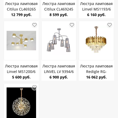
Люстра ламповая
Люстра ламповая
Люстра ламповая
Citilux CL469265
Citilux CL469245
Linvel MS1193/6
Тильда Белая с
12 799 руб.
Тильда Белая с
8 599 руб.
Колумбия Чёрный
6 160 руб.
абажурами Е27
абажурами Е27
GX53 max.11W *6
75W *6
75W *4
Люстра ламповая
Люстра ламповая
Люстра ламповая
Linvel MS1200/6
LINVEL LV 9394/6
Redigle RG-
Арагон Золото
5 600 руб.
Арс Хром E14 40W
6 900 руб.
CL98196B YHJ
16 062 руб.
GX53 max.11W *6
*6
Золото/Хрусталь
Е14 40W *8