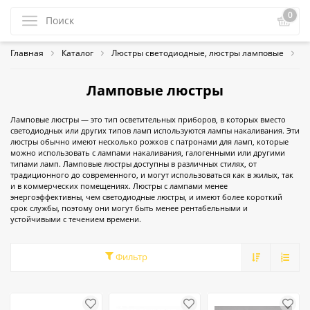
0
Главная
Каталог
Люстры светодиодные, люстры ламповые
Л
Ламповые люстры
Ламповые люстры — это тип осветительных приборов, в которых вместо
светодиодных или других типов ламп используются лампы накаливания. Эти
люстры обычно имеют несколько рожков с патронами для ламп, которые
можно использовать с лампами накаливания, галогенными или другими
типами ламп. Ламповые люстры доступны в различных стилях, от
традиционного до современного, и могут использоваться как в жилых, так
и в коммерческих помещениях. Люстры с лампами менее
энергоэффективны, чем светодиодные люстры, и имеют более короткий
срок службы, поэтому они могут быть менее рентабельными и
устойчивыми с течением времени.
Фильтр