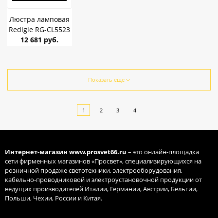
Люстра ламповая
Redigle RG-CL5523
FGD Французское
12 681 руб.
золото/Хрусталь
G9 40W *9
Показать еще
1
2
3
4
Интернет-магазин
www.prosvet66.ru
– это онлайн-площадка
сети фирменных магазинов «Просвет», специализирующихся на
розничной продаже светотехники, электрооборудования,
кабельно-проводниковой и электроустановочной продукции от
ведущих производителей Италии, Германии, Австрии, Бельгии,
Польши, Чехии, России и Китая.