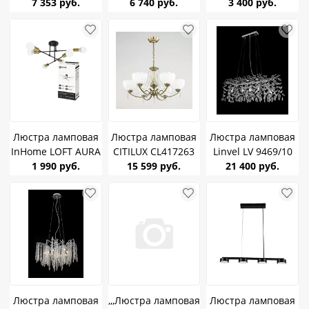
Белая+Дерево
7 353 руб.
Прин черный/
6 740 руб.
Прин черный/
3 400 руб.
6хGX53 662333
золото 6*Е14
золото 3*Е14
ЛАМПА В
КОМПЛЕКТЕ 6Вт
Люстра ламповая
Люстра ламповая
Люстра ламповая
InHome LOFT AURA
CITILUX CL417263
Linvel LV 9469/10
EASY-BLT 6хE27
1 990 руб.
15 599 руб.
Франческа
Франческа Хром
21 400 руб.
черный
бронза/матовый
G9 40W
E27 75W *6
1000х1000х400мм
Люстра ламповая
,,,Люстра ламповая
Люстра ламповая