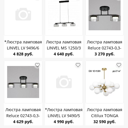
*Люстра ламповая
Люстра ламповая
Люстра ламповая
LINVEL LV 9496/6
LINVEL MS 1250/3
Reluce 02743-0,3-
Нора матово-
4 828 руб.
Эрф черный
4 640 руб.
02 2*GX53 черный
3 270 руб.
белый/золото
3*GX53
стекло
6*Е27
Люстра ламповая
*Люстра ламповая
Люстра ламповая
Reluce 02743-0,3-
LINVEL LV 9490/5
Citilux TONGA
03 3*GX53 черный
4 629 руб.
Дюнн золото
4 990 руб.
CL212183 G9*12
32 590 руб.
стекло
5*Е14
подвесная Бронза