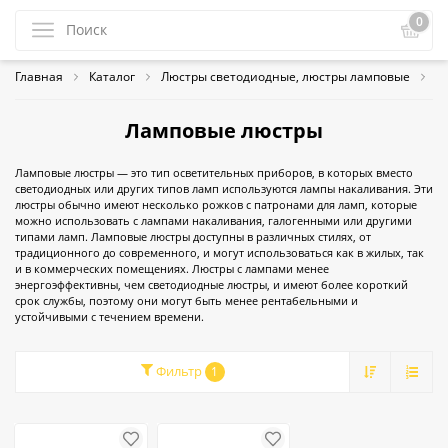
0
Главная
Каталог
Люстры светодиодные, люстры ламповые
Л
Ламповые люстры
Ламповые люстры — это тип осветительных приборов, в которых вместо
светодиодных или других типов ламп используются лампы накаливания. Эти
люстры обычно имеют несколько рожков с патронами для ламп, которые
можно использовать с лампами накаливания, галогенными или другими
типами ламп. Ламповые люстры доступны в различных стилях, от
традиционного до современного, и могут использоваться как в жилых, так
и в коммерческих помещениях. Люстры с лампами менее
энергоэффективны, чем светодиодные люстры, и имеют более короткий
срок службы, поэтому они могут быть менее рентабельными и
устойчивыми с течением времени.
Фильтр
1