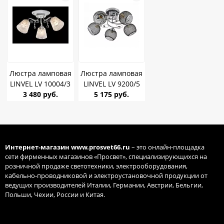
Люстра ламповая
Люстра ламповая
LINVEL LV 10004/3
LINVEL LV 9200/5
Фиалка белое
3 480 руб.
Зара черный хром
5 175 руб.
золото E27 40W *3
Е27 60W *5
Интернет-магазин
www.prosvet66.ru
– это онлайн-площадка
сети фирменных магазинов «Просвет», специализирующихся на
розничной продаже светотехники, электрооборудования,
кабельно-проводниковой и электроустановочной продукции от
ведущих производителей Италии, Германии, Австрии, Бельгии,
Польши, Чехии, России и Китая.