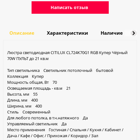
Написать отзыв
Описание
Характеристики
Наличие
Д
Люстра светодиодная CITILUX CL724K70G1 RGB Купер Чёрный
70W ПУЛЬТ до 21 кв.м
Тип cветильника Светильник потолочный бытовой
Коллекция Купер
Мощность общая, Вт 70
Освещаемая площадь - кв.м 21
Высота, мм 55
Длина, мм 400
Ширина, мм 400
Стиль Современный
Для любого потолка, в т.ч.натяжного Да
Управляемый светильник Да
Место применения Гостиная / Спальня / Кухня / Кабинет /
Дача / Кафе / Офис / Прихожая / Коридор / Зал