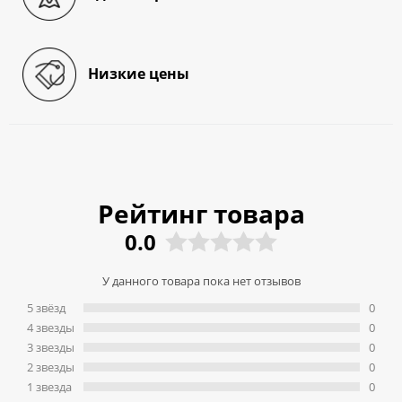
Низкие цены
Рейтинг товара
0.0
У данного товара пока нет отзывов
5 звёзд
0
4 звeзды
0
3 звeзды
0
2 звeзды
0
1 звeзда
0