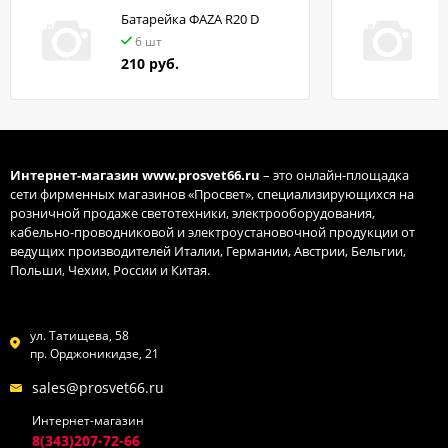
Батарейка ФАZA R20 D
в
6 шт
210 руб.
Интернет-магазин
www.prosvet66.ru
– это онлайн-площадка
сети фирменных магазинов «Просвет», специализирующихся на
розничной продаже светотехники, электрооборудования,
кабельно-проводниковой и электроустановочной продукции от
ведущих производителей Италии, Германии, Австрии, Бельгии,
Польши, Чехии, России и Китая.
ул. Татищева, 58
пр. Орджоникидзе, 21
sales@prosvet66.ru
Интернет-магазин
8(343)207-72-66