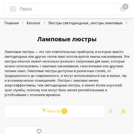
0
Главная
Каталог
Люстры светодиодные, люстры ламповые
Л
Ламповые люстры
Ламповые люстры — это тип осветительных приборов, в которых вместо
светодиодных или других типов ламп используются лампы накаливания. Эти
люстры обычно имеют несколько рожков с патронами для ламп, которые
можно использовать с лампами накаливания, галогенными или другими
типами ламп. Ламповые люстры доступны в различных стилях, от
традиционного до современного, и могут использоваться как в жилых, так
и в коммерческих помещениях. Люстры с лампами менее
энергоэффективны, чем светодиодные люстры, и имеют более короткий
срок службы, поэтому они могут быть менее рентабельными и
устойчивыми с течением времени.
Фильтр
2