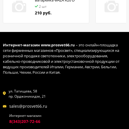
Батарейка ФАZA R20 D
в
2 шт
210 руб.
Интернет-магазин
www.prosvet66.ru
– это онлайн-площадка
сети фирменных магазинов «Просвет», специализирующихся на
розничной продаже светотехники, электрооборудования,
кабельно-проводниковой и электроустановочной продукции от
ведущих производителей Италии, Германии, Австрии, Бельгии,
Польши, Чехии, России и Китая.
ул. Татищева, 58
пр. Орджоникидзе, 21
sales@prosvet66.ru
Интернет-магазин
8(343)207-72-66