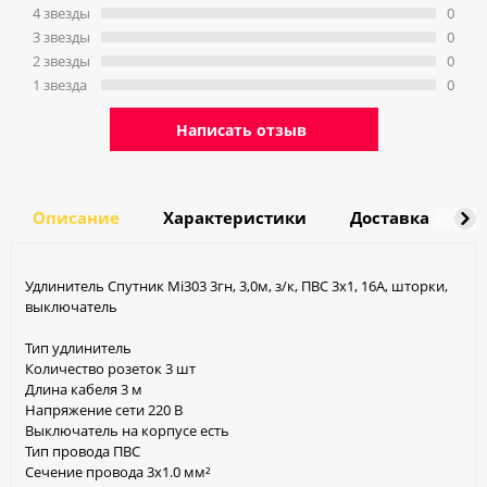
4 звeзды
0
3 звeзды
0
2 звeзды
0
1 звeзда
0
Написать отзыв
Описание
Характеристики
Доставка
О
Удлинитель Спутник Mi303 3гн, 3,0м, з/к, ПВС 3х1, 16A, шторки,
выключатель
Тип удлинитель
Количество розеток 3 шт
Длина кабеля 3 м
Напряжение сети 220 В
Выключатель на корпусе есть
Тип провода ПВС
Сечение провода 3х1.0 мм²