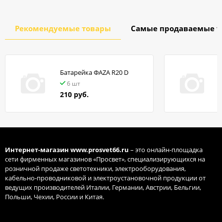
Рекомендуемые товары
Самые продаваемые т
Батарейка ФАZA R20 D
в
6 шт
210 руб.
Интернет-магазин
www.prosvet66.ru
– это онлайн-площадка
сети фирменных магазинов «Просвет», специализирующихся на
розничной продаже светотехники, электрооборудования,
кабельно-проводниковой и электроустановочной продукции от
ведущих производителей Италии, Германии, Австрии, Бельгии,
Польши, Чехии, России и Китая.