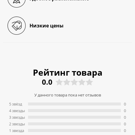
Низкие цены
Рейтинг товара
0.0
У данного товара пока нет отзывов
5 звёзд
0
4 звeзды
0
3 звeзды
0
2 звeзды
0
1 звeзда
0