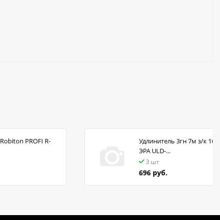
Robiton PROFI R-
Удлинитель 3гн 7м з/к 16А
ЭРА ULD-...
3 шт
696 руб.