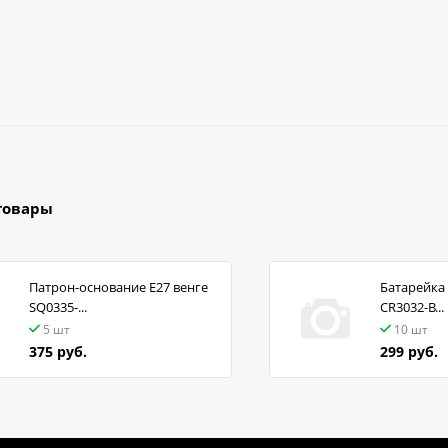
товары
Патрон-основание Е27 венге
Батарейка 
SQ0335-...
CR3032-B...
5 шт
10 шт
375 руб.
299 руб.