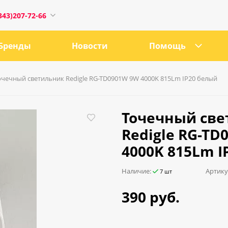
343)207-72-66
Бренды
Новости
Помощь
очечный светильник Redigle RG-TD0901W 9W 4000K 815Lm IP20 белый
1
Точечный све
Redigle RG-TD
4000K 815Lm I
0:00
18:00
Наличие:
Артику
7 шт
ru
390 руб.
е, 21