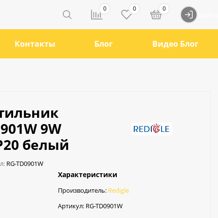
0
0
0
Войти
Контакты
Блог
Видео Блог
тильник
0901W 9W
P20 белый
л:
RG-TD0901W
Характеристики
Производитель:
Redigle
Артикул:
RG-TD0901W