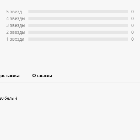
5 звёзд
0
4 звeзды
0
3 звeзды
0
2 звeзды
0
1 звeзда
0
оставка
Отзывы
20 белый