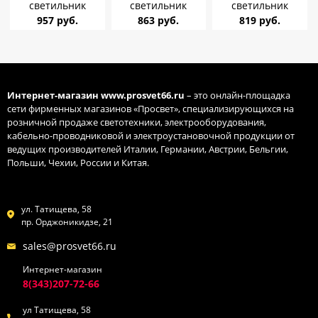
светильник
светильник
светильник
Elektrostandard
957 руб.
Elektrostandard
863 руб.
Elektrostandard
819 руб.
1070 GX53 черный
1070 GX53
1070 GX53 белый
накладной
шампань
накладной
накладной
Интернет-магазин
www.prosvet66.ru
– это онлайн-площадка
сети фирменных магазинов «Просвет», специализирующихся на
розничной продаже светотехники, электрооборудования,
кабельно-проводниковой и электроустановочной продукции от
ведущих производителей Италии, Германии, Австрии, Бельгии,
Польши, Чехии, России и Китая.
ул. Татищева, 58
пр. Орджоникидзе, 21
sales@prosvet66.ru
Интернет-магазин
8(343)207-72-66
ул Татищева, 58