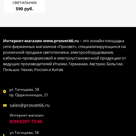
светильник
URALight
590 руб.
1149/UP204 GX53
белый с
подсветкой
Интернет-магазин
www.prosvet66.ru
– это онлайн-площадка
сети фирменных магазинов «Просвет», специализирующихся на
розничной продаже светотехники, электрооборудования,
кабельно-проводниковой и электроустановочной продукции от
ведущих производителей Италии, Германии, Австрии, Бельгии,
Польши, Чехии, России и Китая.
ул. Татищева, 58
пр. Орджоникидзе, 21
sales@prosvet66.ru
Интернет-магазин
8(343)207-72-66
ул Татищева, 58