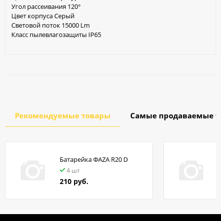
Угол рассеивания 120°
Цвет корпуса Серый
Световой поток 15000 Lm
Класс пылевлагозащиты IP65
Рекомендуемые товары
Самые продаваемые т
Батарейка ФАZA R20 D
в
4 шт
210 руб.