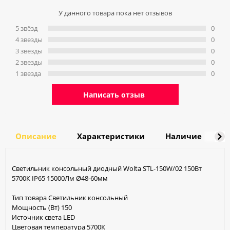
У данного товара пока нет отзывов
5 звёзд
0
4 звeзды
0
3 звeзды
0
2 звeзды
0
1 звeзда
0
Написать отзыв
Описание
Характеристики
Наличие
Д
Светильник консольный диодный Wolta STL-150W/02 150Вт
5700К IP65 15000Лм Ø48-60мм
Тип товара Светильник консольный
Мощность (Вт) 150
Источник света LED
Цветовая температура 5700К