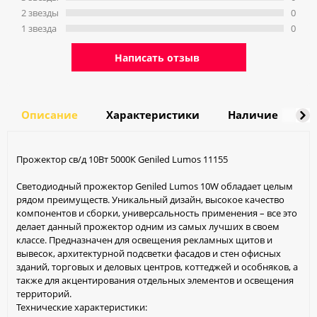
2 звeзды
0
1 звeзда
0
Написать отзыв
Описание
Характеристики
Наличие
Д
Прожектор св/д 10Вт 5000К Geniled Lumos 11155
Светодиодный прожектор Geniled Lumos 10W обладает целым
рядом преимуществ. Уникальный дизайн, высокое качество
компонентов и сборки, универсальность применения – все это
делает данный прожектор одним из самых лучших в своем
классе. Предназначен для освещения рекламных щитов и
вывесок, архитектурной подсветки фасадов и стен офисных
зданий, торговых и деловых центров, коттеджей и особняков, а
также для акцентирования отдельных элементов и освещения
территорий.
Технические характеристики: