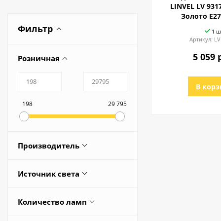
LINVEL LV 931
Золото E27
Фильтр
1 ш
Артикул:
LV
5 059 
Розничная
В корз
198
29 795
Производитель
Redigle
Источник света
Ё-LKIN
Встроенные светодиоды
21 ВЕК
Количество ламп
Лампа MR16
CITILUX
1