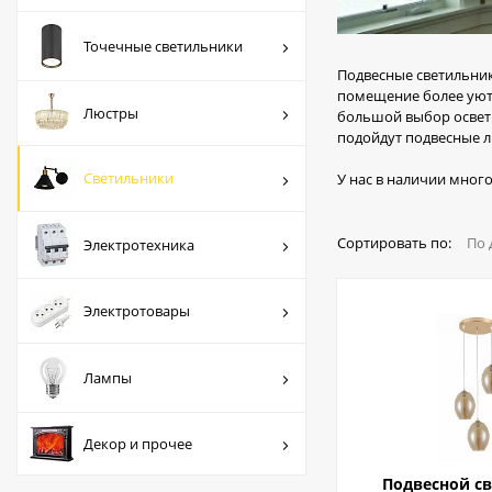
Люстры
Точечные светильники
Светильники
Подвесные светильник
помещение более уютн
Электротехника
Люстры
большой выбор освети
подойдут подвесные л
Электротовары
Светильники
У нас в наличии мног
Лампы
Декор и прочее
Сортировать по:
По 
Электротехника
Электротовары
Лампы
Декор и прочее
Подвесной с