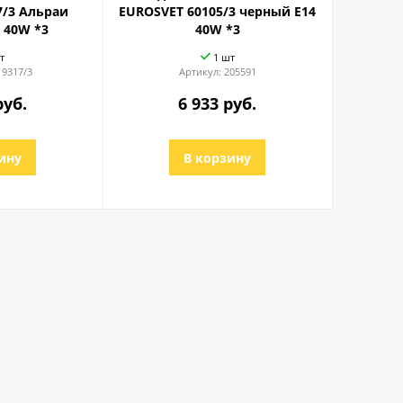
7/3 Альраи
EUROSVET 60105/3 черный E14
 40W *3
40W *3
т
1 шт
 9317/3
Артикул:
205591
руб.
6 933 руб.
ину
В корзину