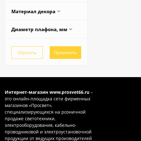
Да
Материал декора
Хрусталь
Диаметр плафона, мм
140
75
Интернет-магазин
www.prosvet66.ru
–
это онлайн-площадка сети фирменных
магазинов «Просвет»,
специализирующихся на розничной
продаже светотехники,
электрооборудования, кабельно-
проводниковой и электроустановочной
продукции от ведущих производителей