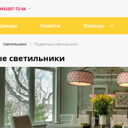
343)207-72-66
Бренды
Новости
Помощь
Светильники
Подвесные светильники
е светильники
1
0:00
18:00
ru
е, 21