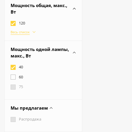
Сменная лампа
Весь список
Мощность общая, макс.,
2
Вт
3
120
5
Весь список
108
21
Мощность одной лампы,
10
макс., Вт
100
40
12
60
15
75
18
180
Мы предлагаем
200
Распродажа
225
24