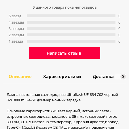
У данного товара пока нет отзывов
5 звёзд
0
4 звeзды
0
3 звeзды
0
2 звeзды
0
1 звeзда
0
Написать отзыв
Описание
Характеристики
Доставка
О
Лампа настольная светодиодная Ultraflash UF-834 С02 черный
8W 300Lm 3-4-6К диммер ночник зарядка
Основные характеристики: Цвет чёрный, источник света -
встроенные светодиоды, мощность 8Вт, макс световой поток
300 Лм, ССT- 5 цветовых температур, 3 уровня яркости,провод
Type-C - 1,5м.,USB-разъём 5В, 1А для зарядки\/ подключения