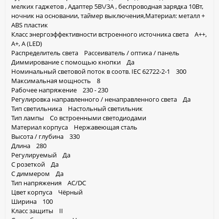
мелких гаджетов , Адаптер 5В\/3А , беспроводная зарядка 10Вт,
ночник на основании, таймер выключения,Материал: металл +
ABS пластик
Класс энергоэффективности встроенного источника света A++,
A+, A (LED)
Распределитель света Рассеиватель / оптика / панель
Диммирование с помощью кнопки Да
Номинальный световой поток в соотв. IEC 62722-2-1 300
Максимальная мощность 8
Рабочее напряжение 230 - 230
Регулировка направленного / ненаправленного света Да
Тип светильника Настольный светильник
Тип лампы Со встроенными светодиодами
Материал корпуса Нержавеющая сталь
Высота / глубина 330
Длина 280
Регулируемый Да
С розеткой Да
С диммером Да
Тип напряжения AC/DC
Цвет корпуса Чёрный
Ширина 100
Класс защиты II