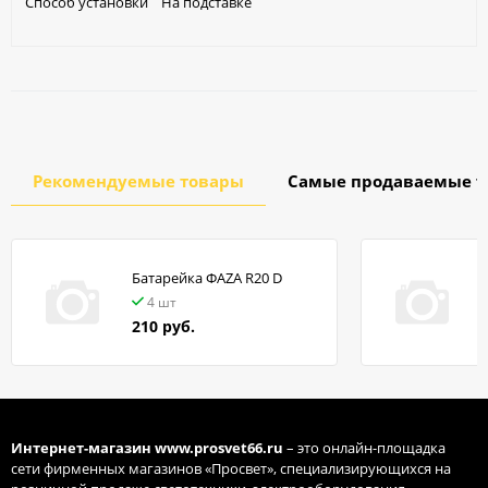
Способ установки На подставке
Рекомендуемые товары
Самые продаваемые т
Батарейка ФАZA R20 D
в
4 шт
210 руб.
Интернет-магазин
www.prosvet66.ru
– это онлайн-площадка
сети фирменных магазинов «Просвет», специализирующихся на