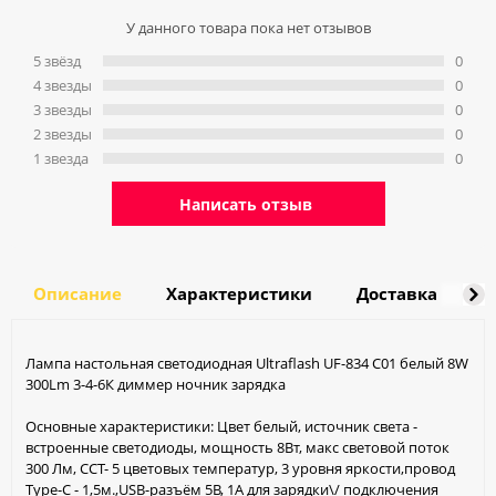
У данного товара пока нет отзывов
5 звёзд
0
4 звeзды
0
3 звeзды
0
2 звeзды
0
1 звeзда
0
Написать отзыв
Описание
Характеристики
Доставка
О
Лампа настольная светодиодная Ultraflash UF-834 С01 белый 8W
300Lm 3-4-6К диммер ночник зарядка
Основные характеристики: Цвет белый, источник света -
встроенные светодиоды, мощность 8Вт, макс световой поток
300 Лм, ССT- 5 цветовых температур, 3 уровня яркости,провод
Type-C - 1,5м.,USB-разъём 5В, 1А для зарядки\/ подключения