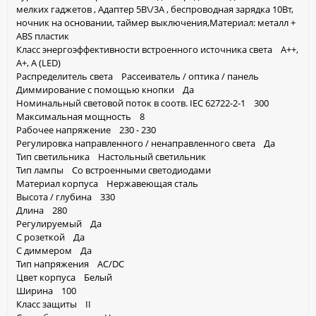
мелких гаджетов , Адаптер 5В\/3А , беспроводная зарядка 10Вт,
ночник на основании, таймер выключения,Материал: металл +
ABS пластик
Класс энергоэффективности встроенного источника света A++,
A+, A (LED)
Распределитель света Рассеиватель / оптика / панель
Диммирование с помощью кнопки Да
Номинальный световой поток в соотв. IEC 62722-2-1 300
Максимальная мощность 8
Рабочее напряжение 230 - 230
Регулировка направленного / ненаправленного света Да
Тип светильника Настольный светильник
Тип лампы Со встроенными светодиодами
Материал корпуса Нержавеющая сталь
Высота / глубина 330
Длина 280
Регулируемый Да
С розеткой Да
С диммером Да
Тип напряжения AC/DC
Цвет корпуса Белый
Ширина 100
Класс защиты II