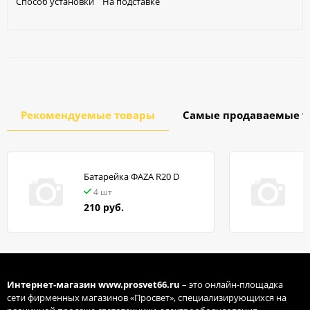
Способ установки На подставке
Рекомендуемые товары
Самые продаваемые т
Батарейка ФАZA R20 D
в
4 шт
210 руб.
Интернет-магазин
www.prosvet66.ru
– это онлайн-площадка
сети фирменных магазинов «Просвет», специализирующихся на