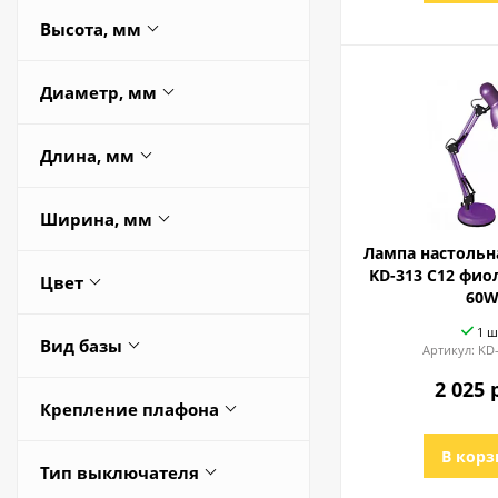
9
Сенсорное
Высота, мм
389
Диаметр, мм
230
290
250
Длина, мм
285
100
Ширина, мм
Весь список
120
Лампа настольн
100
150
KD-313 C12 фио
Цвет
60
105
160
1 ш
120
Все
Весь список
Вид базы
Артикул:
KD-
150
2 025 
Декоративное основание
Весь список
Крепление плафона
Опорная площадка
На гибкой штанге
В корз
Опорная площадка +
Тип выключателя
струбцина