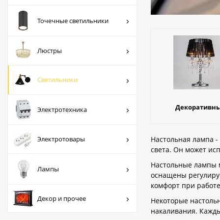
Люстры
Точечные светильники
Светильники
Электротехника
Люстры
Электротовары
Светильники
Лампы
Декор и прочее
Декоративн
Электротехника
Электротовары
Настольная лампа -
света. Он может ис
Настольные лампы м
Лампы
оснащены регулируе
комфорт при работе
Декор и прочее
Некоторые настольн
накаливания. Кажды