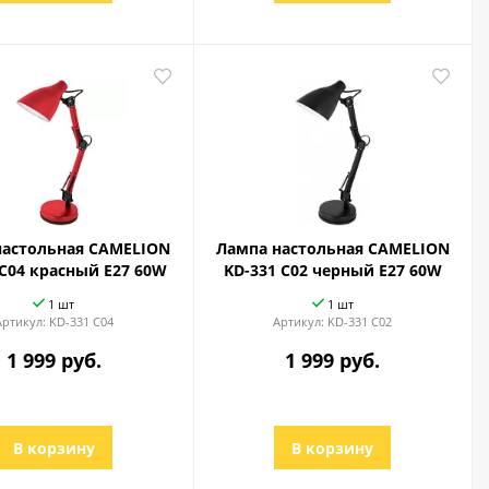
настольная CAMELION
Лампа настольная CAMELION
 C04 красный Е27 60W
KD-331 C02 черный E27 60W
1 шт
1 шт
Артикул:
KD-331 C04
Артикул:
KD-331 C02
1 999 руб.
1 999 руб.
В корзину
В корзину