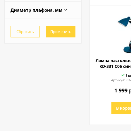
Сенсорный на стойке
Струбцина
Диаметр плафона, мм
Клавиша на основании
122
Клавиша на проводе
115
Сенсорный на основании
120
Весь список
165
Лампа настольн
KD-331 C06 си
1 ш
Артикул:
KD-
1 999 
В корз