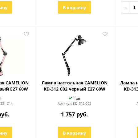
ину
В корзину
−
ая CAMELION
Лампа настольная CAMELION
Лампа 
овый Е27 60W
KD-312 C02 черный Е27 60W
KD-31
т
1 шт
331 C14
Артикул:
KD-312 C02
руб.
1 757 руб.
ину
В корзину