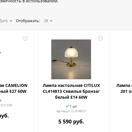
омичность в использовании.
Дате
Отображать:
28
ая CAMELION
Лампа настольная CITILUX
Лампа н
еный Е27 60W
CL414813 Севилья бронза/
201 
белый E14 60W
т
313 C05
1 шт
Артикул:
CL414813
руб.
5 590 руб.