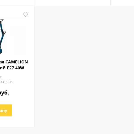
ая CAMELION
ний E27 40W
т
331 C06
руб.
ину