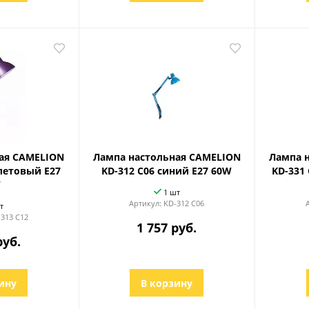
ая CAMELION
Лампа настольная CAMELION
Лампа 
летовый Е27
KD-312 C06 синий Е27 60W
KD-331
W
1 шт
Артикул:
KD-312 C06
т
313 C12
1 757 руб.
руб.
ину
В корзину