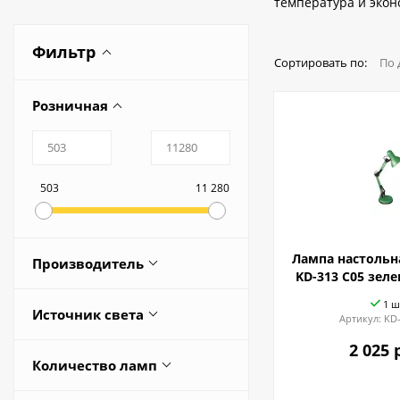
температура и экон
Фильтр
Сортировать по:
По 
Розничная
503
11 280
Лампа настольн
Производитель
KD-313 C05 зел
AMBRELLA
1 ш
Источник света
Артикул:
KD-
ARTE LAMP
2 025 
Встроенные светодиоды
ARTSTYLE
Количество ламп
Сменная лампа
CAMELION