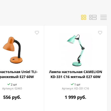
астольная Uniel TLI-
Лампа настольная CAMELION
оранжевый E27 60W
KD-331 C16 мятный E27 60W
2 шт
1 шт
Артикул:
02465
Артикул:
KD-331 C16
556 руб.
1 999 руб.