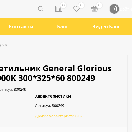
0
0
0
Войти
Контакты
Блог
Видео Блог
0249
тильник General Glorious
00K 300*325*60 800249
ртикул:
800249
Характеристики
Артикул:
800249
Другие характеристики