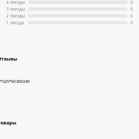
4 звeзды
0
3 звeзды
0
2 звeзды
0
1 звeзда
0
Отзывы
0*325*60 800249
товары