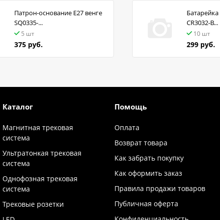
Патрон-основание Е27 венге
Батарейка 
SQ0335-...
CR3032-B...
5 шт
10 шт
375 руб.
299 руб.
Каталог
Помощь
Магнитная трековая
Оплата
система
Возврат товара
Ультратонкая трековая
Как забрать покупку
система
Как оформить заказ
Однофозная трековая
Правила продажи товаров
система
Публичная оферта
Трековые розетки
Конфиденциальность
LED