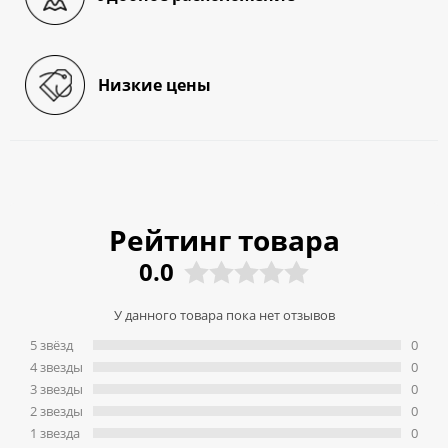
Низкие цены
Рейтинг товара
0.0
У данного товара пока нет отзывов
5 звёзд
0
4 звeзды
0
3 звeзды
0
2 звeзды
0
1 звeзда
0