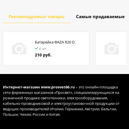
Рекомендуемые товары
Самые продаваемые т
Батарейка ФАZA R20 D
в
4 шт
210 руб.
Интернет-магазин
www.prosvet66.ru
– это онлайн-площадка
сети фирменных магазинов «Просвет», специализирующихся на
розничной продаже светотехники, электрооборудования,
кабельно-проводниковой и электроустановочной продукции от
ведущих производителей Италии, Германии, Австрии, Бельгии,
Польши, Чехии, России и Китая.