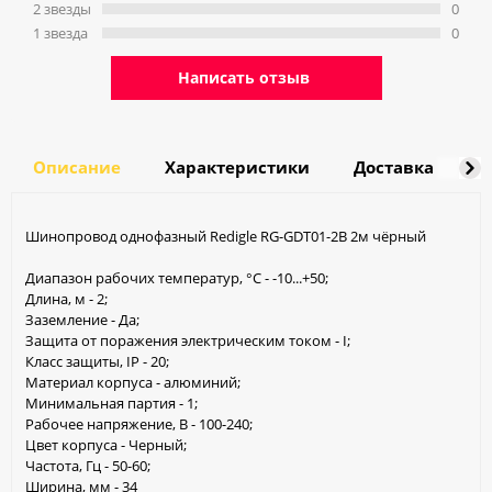
2 звeзды
0
1 звeзда
0
Написать отзыв
Описание
Характеристики
Доставка
О
Шинопровод однофазный Redigle RG-GDT01-2B 2м чёрный
Диапазон рабочих температур, °С - -10...+50;
Длина, м - 2;
Заземление - Да;
Защита от поражения электрическим током - I;
Класс защиты, IP - 20;
Материал корпуса - алюминий;
Минимальная партия - 1;
Рабочее напряжение, В - 100-240;
Цвет корпуса - Черный;
Частота, Гц - 50-60;
Ширина, мм - 34