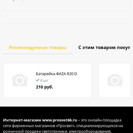
Рекомендуемые товары
С этим товаром покуп
Батарейка ФАZA R20 D
в
4 шт
210 руб.
Интернет-магазин
www.prosvet66.ru
– это онлайн-площадка
сети фирменных магазинов «Просвет», специализирующихся на
розничной продаже светотехники, электрооборудования,