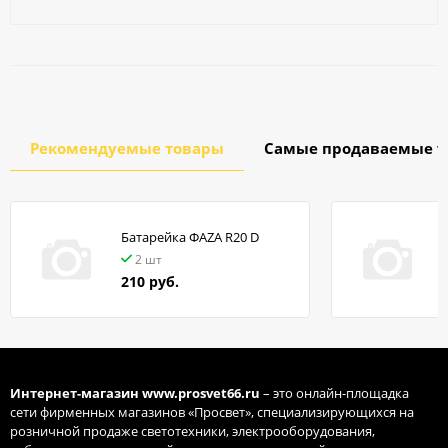
Рекомендуемые товары
Самые продаваемые т
Батарейка ФАZA R20 D
в
2 шт
210 руб.
Интернет-магазин
www.prosvet66.ru
– это онлайн-площадка
сети фирменных магазинов «Просвет», специализирующихся на
розничной продаже светотехники, электрооборудования,