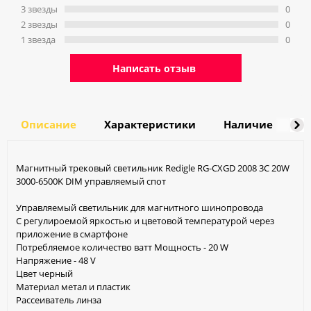
3 звeзды
0
2 звeзды
0
1 звeзда
0
Написать отзыв
Описание
Характеристики
Наличие
Д
Магнитный трековый светильник Redigle RG-CXGD 2008 3C 20W
3000-6500K DIM управляемый спот
Управляемый светильник для магнитного шинопровода
С регулироемой яркостью и цветовой температурой через
приложение в смартфоне
Потребляемое количество ватт Мощность - 20 W
Напряжение - 48 V
Цвет черный
Материал метал и пластик
Рассеиватель линза