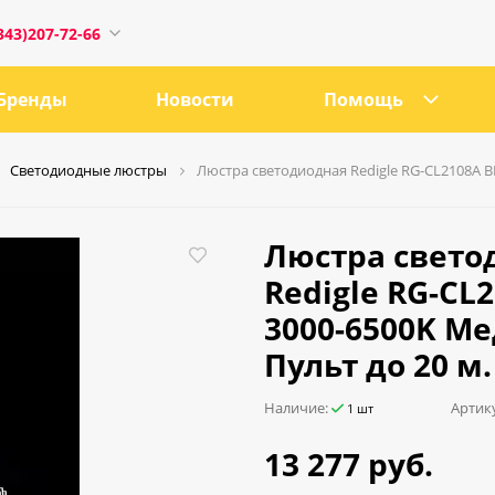
343)207-72-66
Бренды
Новости
Помощь
Светодиодные люстры
Люстра светодиодная Redigle RG-CL2108A B
1
Люстра свето
Redigle RG-CL
3000-6500K Ме
0:00
18:00
Пульт до 20 м.
ru
Наличие:
Артик
1 шт
13 277 руб.
е, 21