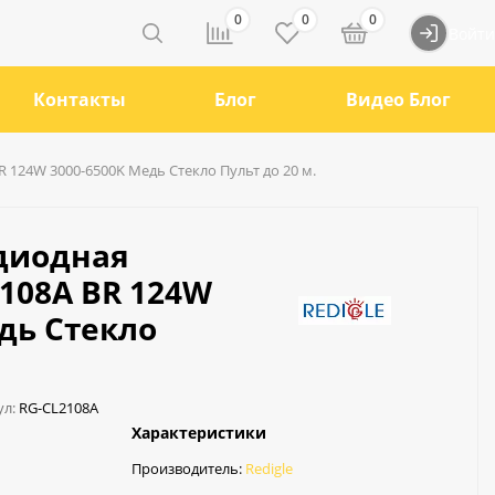
0
0
0
Войти
Контакты
Блог
Видео Блог
R 124W 3000-6500K Медь Стекло Пульт до 20 м.
диодная
2108A BR 124W
дь Стекло
ул:
RG-CL2108A
Характеристики
Производитель:
Redigle