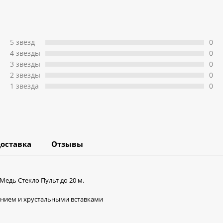
5 звёзд
0
4 звeзды
0
3 звeзды
0
2 звeзды
0
1 звeзда
0
оставка
Отзывы
Медь Стекло Пульт до 20 м.
анием и хрустальными вставками