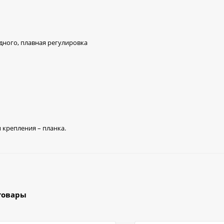
одного, плавная регулировка
п крепления – планка.
товары