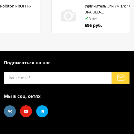
Robiton PROFI R-
Удлинитель 3гн 7м з/к 16А
ЭРА ULD-...
3 шт
696 руб.
Подписаться на нас
Мы в соц. сетях