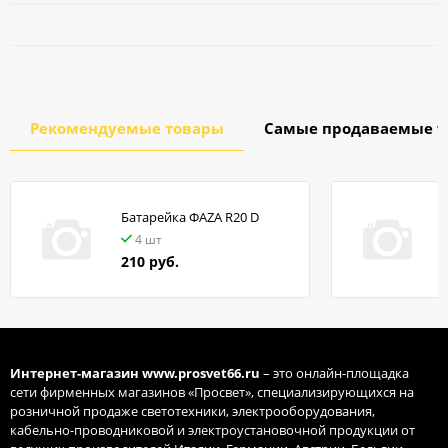
Рекомендуемые товары
Самые продаваемые т
Батарейка ФАZA R20 D
в
4 шт
210 руб.
Интернет-магазин
www.prosvet66.ru
– это онлайн-площадка
сети фирменных магазинов «Просвет», специализирующихся на
розничной продаже светотехники, электрооборудования,
кабельно-проводниковой и электроустановочной продукции от