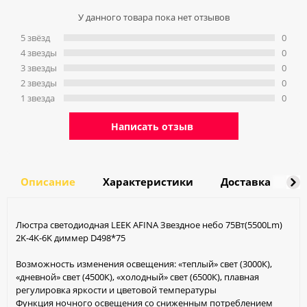
У данного товара пока нет отзывов
5 звёзд
0
4 звeзды
0
3 звeзды
0
2 звeзды
0
1 звeзда
0
Написать отзыв
Описание
Характеристики
Доставка
О
Люстра светодиодная LEEK AFINA Звездное небо 75Вт(5500Lm)
2K-4K-6K диммер D498*75
Возможность изменения освещения: «теплый» свет (3000К),
«дневной» свет (4500К), «холодный» свет (6500К), плавная
регулировка яркости и цветовой температуры
Функция ночного освещения со сниженным потреблением